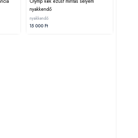
ancia
Olymp kék ezüst mintás selyem
nyakkendő
nyakkendő
15 000
Ft