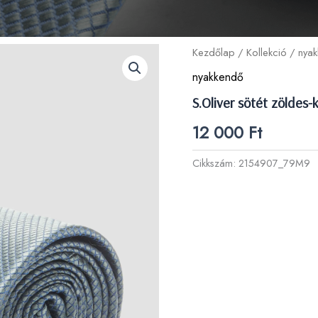
Kezdőlap
/
Kollekció
/
nya
nyakkendő
S.Oliver sötét zöldes
12 000
Ft
Cikkszám:
2154907_79M9