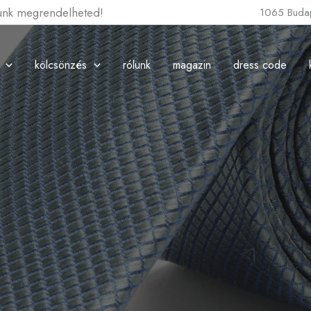
lunk megrendelheted!
1065 Budap
kölcsönzés
rólunk
magazin
dress code