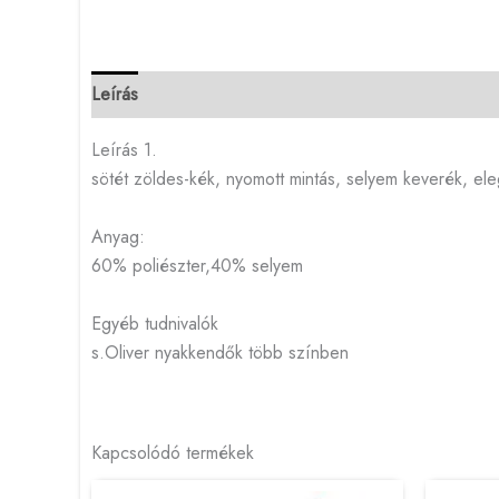
Leírás
Leírás 1.
sötét zöldes-kék, nyomott mintás, selyem keverék, e
Anyag:
60% poliészter,40% selyem
Egyéb tudnivalók
s.Oliver nyakkendők több színben
Kapcsolódó termékek