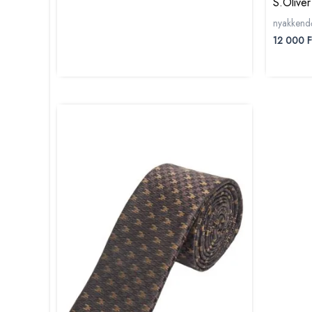
S.Olive
nyakkend
12 000
F