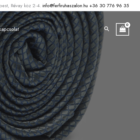
est, Révay köz 2-4.
info@ferfiruhaszalon.hu
+36 30 776 96 35
Search
kapcsolat