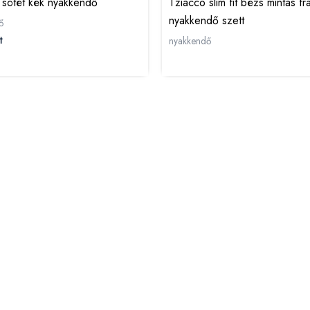
r sötét kék nyakkendő
Tziacco slim fit bézs mintás fr
nyakkendő szett
ő
t
nyakkendő