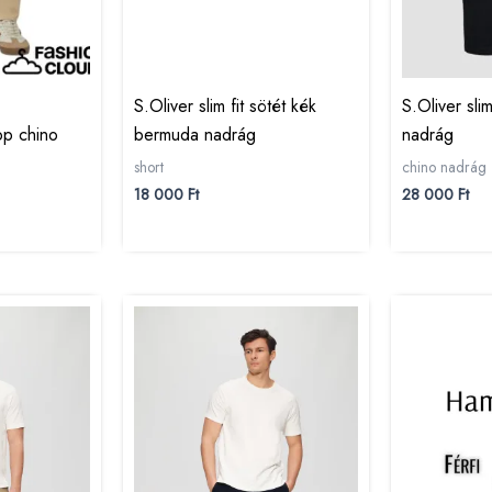
S.Oliver slim fit sötét kék
S.Oliver slim
pp chino
bermuda nadrág
nadrág
short
chino nadrág
18 000
Ft
28 000
Ft