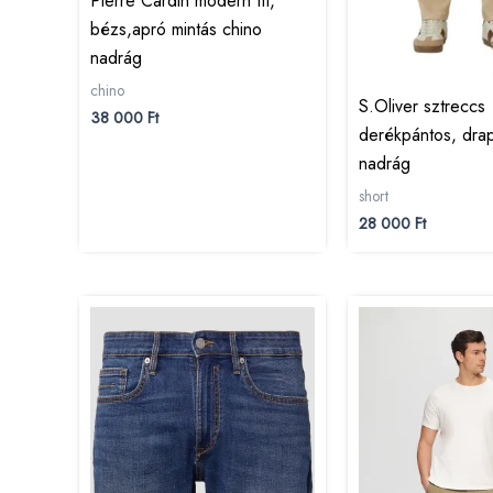
Pierre Cardin modern fit,
bézs,apró mintás chino
nadrág
chino
S.Oliver sztreccs
38 000
Ft
derékpántos, dra
nadrág
short
28 000
Ft