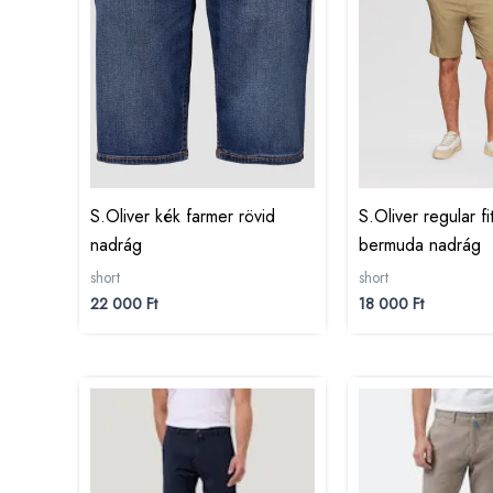
S.Oliver kék farmer rövid
S.Oliver regular f
nadrág
bermuda nadrág
short
short
22 000
Ft
18 000
Ft