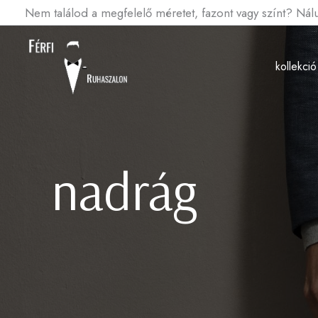
Sorted
Skip
Nem találod a megfelelő méretet, fazont vagy színt? Ná
by
to
latest
content
kollekció
nadrág