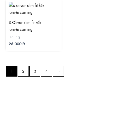
S.Oliver slim fit kék
lenvászon ing
len ing
26 000
Ft
1
2
3
4
→