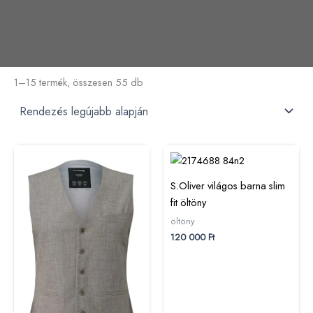
1–15 termék, összesen 55 db
S.Oliver világos barna slim
fit öltöny
öltöny
120 000
Ft