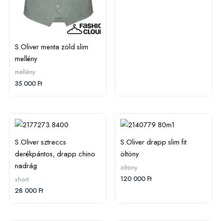
S.Oliver menta zöld slim
mellény
mellény
35 000
Ft
S.Oliver sztreccs
S.Oliver drapp slim fit
derékpántos, drapp chino
öltöny
nadrág
öltöny
120 000
Ft
short
28 000
Ft