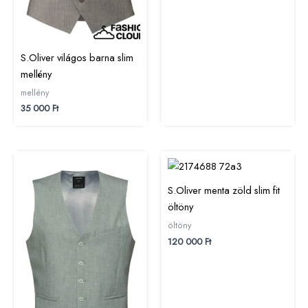
S.Oliver világos barna slim
mellény
mellény
35 000
Ft
S.Oliver menta zöld slim fit
öltöny
öltöny
120 000
Ft