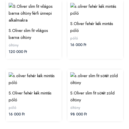
S.Oliver fehér kék mintás
S.Oliver slim fit világos
póló
barna öltöny
póló
16 000
Ft
öltöny
120 000
Ft
S.Oliver fehér kék mintás
S.Oliver slim fit sötét zöld
póló
öltöny
póló
öltöny
16 000
Ft
98 000
Ft