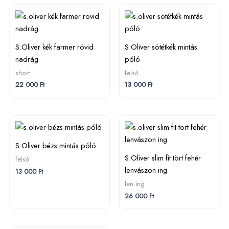
S.Oliver kék farmer rövid
S.Oliver sötétkék mintás
nadrág
póló
short
felső
22 000
Ft
13 000
Ft
S.Oliver bézs mintás póló
S.Oliver slim fit tört fehér
felső
lenvászon ing
13 000
Ft
len ing
26 000
Ft