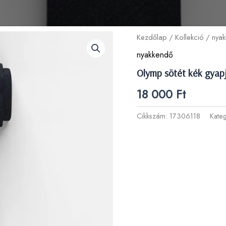
Kezdőlap
/
Kollekció
/
nya
nyakkendő
Olymp sötét kék gyap
18 000
Ft
Cikkszám:
17306118
Kate