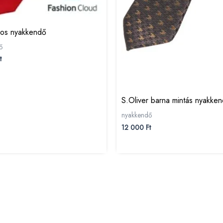
iros nyakkendő
ő
t
S.Oliver barna mintás nyakke
nyakkendő
12 000
Ft