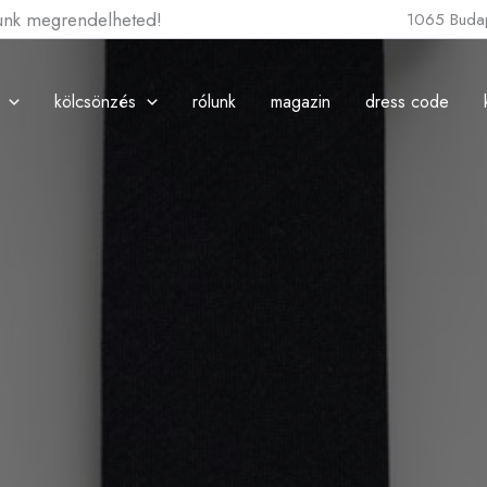
lunk megrendelheted!
1065 Budap
kölcsönzés
rólunk
magazin
dress code