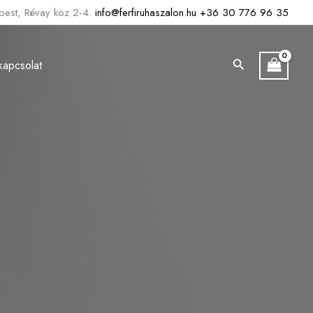
est, Révay köz 2-4.
info@ferfiruhaszalon.hu
+36 30 776 96 35
Search
kapcsolat