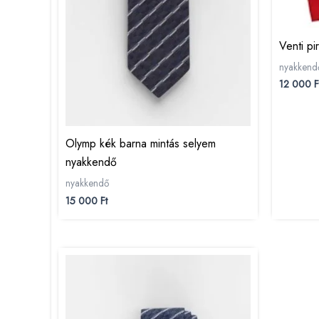
Venti p
nyakkend
12 000
F
Olymp kék barna mintás selyem
nyakkendő
nyakkendő
15 000
Ft