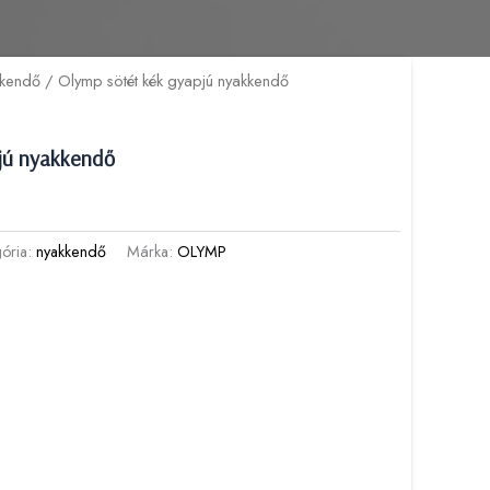
kkendő
/ Olymp sötét kék gyapjú nyakkendő
jú nyakkendő
gória:
nyakkendő
Márka:
OLYMP