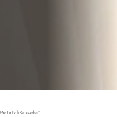
Miért a Férfi Ruhaszalon?