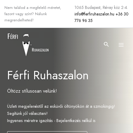
Skip
1065 Budapest, Révay köz 2-4.
Nem találod a megfelelő méretet,
to
info@ferfiruhaszalon.hu
+36 30
fazont vagy színt? Nálunk
content
megrendelheted!
776 96 35
Search
Férfi Ruhaszalon
Öltözz stílusosan velünk!
Üzleti megjelenéstől az esküvői öltönyökön át a szmokingig!
Segítünk jól választani!
Ingyenes méretre igazítás - Bejelentkezés nélkül is