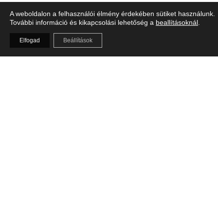
A weboldalon a felhasználói élmény érdekében sütiket használunk.
További információ és kikapcsolási lehetőség a
beallításoknál
.
Elfogad
Beállítások
Személyes stylist segítség
Nem hagyunk egyedül, hozzáértő kollegáink segítenek kiválasztani a
megfelelő stílust, öltözetet, méretet!
Gyors beszerzés készlethiány esetén
Megrendeljük a megfelelő darabot rövid szállítási idővel, ingyen!