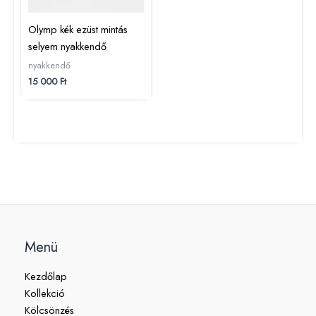
Olymp kék ezüst mintás
selyem nyakkendő
nyakkendő
15 000
Ft
Menü
Kezdőlap
Kollekció
Kölcsönzés