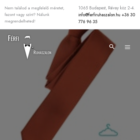
Skip
1065 Budapest, Révay köz 2-4.
Nem találod a megfelelő méretet,
to
info@ferfiruhaszalon.hu
+36 30
fazont vagy színt? Nálunk
content
megrendelheted!
776 96 35
Search