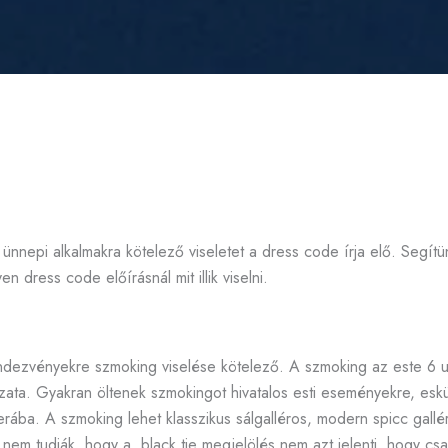
ünnepi alkalmakra kötelező viseletet a dress code írja elő. Segítü
n dress code előírásnál mit illik viselni.
ndezvényekre szmoking viselése kötelező. A szmoking az este 6 ut
ata. Gyakran öltenek szmokingot hivatalos esti eseményekre, esk
rába. A szmoking lehet klasszikus sálgalléros, modern spicc gallé
 nem tudják, hogy a black tie megjelölés nem azt jelenti, hogy cs