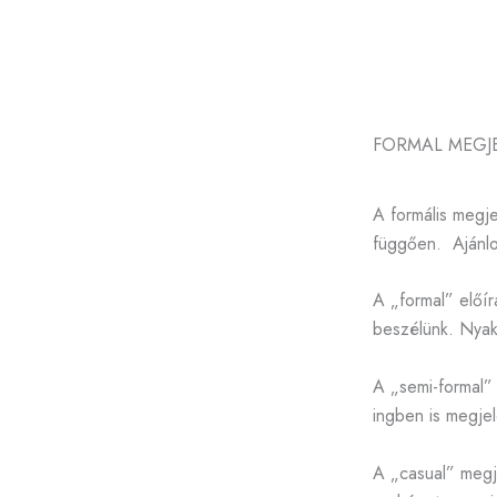
FORMAL MEGJ
A formális megje
függően. Ajánlot
A „formal” előír
beszélünk. Nyak
A „semi-formal”
ingben is megje
A „casual” megje