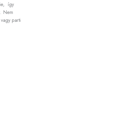
ie, így
t. Nem
vagy parti