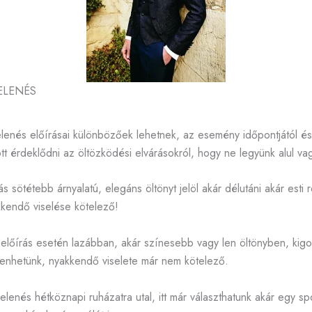
ELENÉS
lenés előírásai különbözőek lehetnek, az esemény időpontjától és 
t érdeklődni az öltözködési elvárásokról, hogy ne legyünk alul vagy
ás sötétebb árnyalatú, elegáns öltönyt jelöl akár délutáni akár esti
kendő viselése kötelező!
 előírás esetén lazábban, akár színesebb vagy len öltönyben, kig
lenhetünk, nyakkendő viselete már nem kötelező.
lenés hétköznapi ruházatra utal, itt már választhatunk akár egy sp