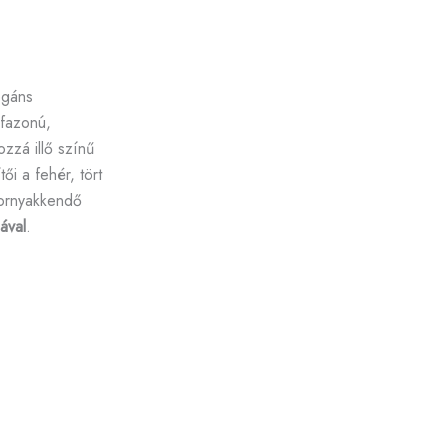
egáns
 fazonú,
zzá illő színű
ői a fehér, tört
kornyakkendő
ával
.