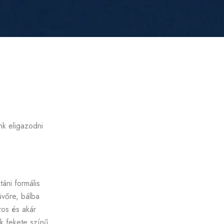
nk eligazodni
áni formális
üvőre, bálba
ros és akár
ak fekete színű