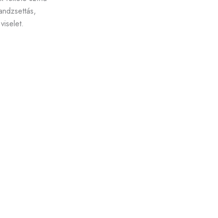
andzsettás,
viselet.