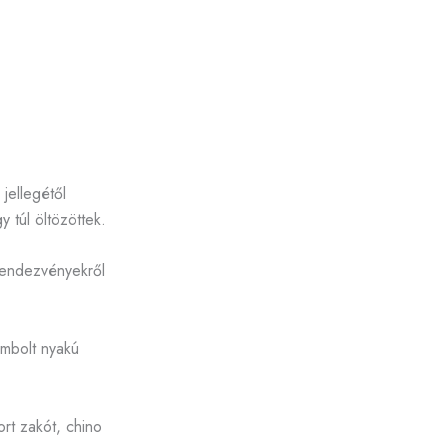
jellegétől
 túl öltözöttek.
 rendezvényekről
ombolt nyakú
ort zakót, chino