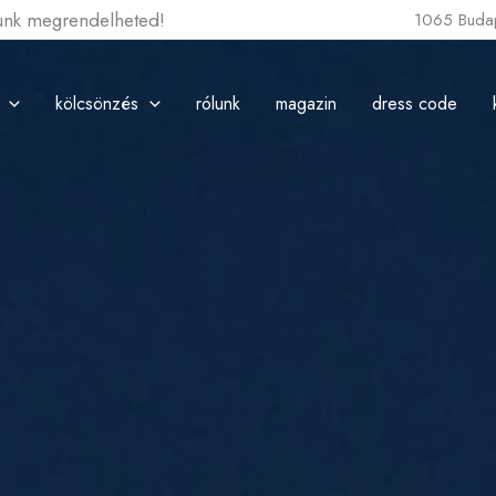
lunk megrendelheted!
1065 Budap
kölcsönzés
rólunk
magazin
dress code