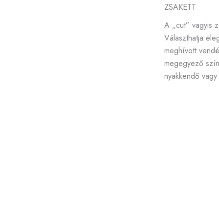
ZSAKETT
A „cut” vagyis 
Választhatja el
meghívott vendég
megegyező színű
nyakkendő vagy f