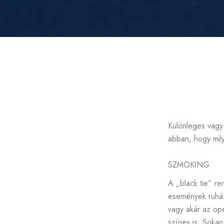
Különleges vagy 
abban, hogy milye
SZMOKING
A „black tie” re
események ruház
vagy akár az ope
színes is. Sokan