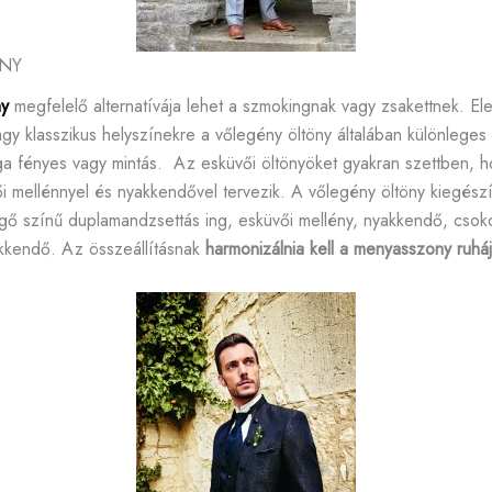
ÖNY
ny
megfelelő alternatívája lehet a szmokingnak vagy zsakettnek. El
agy klasszikus helyszínekre a vőlegény öltöny általában különleges
ga fényes vagy mintás. Az esküvői öltönyöket gyakran szettben, ho
ői mellénnyel és nyakkendővel tervezik. A vőlegény öltöny kiegészít
gő színű duplamandzsettás ing, esküvői mellény, nyakkendő, cso
akkendő. Az összeállításnak
harmonizálnia kell a menyasszony ruháj