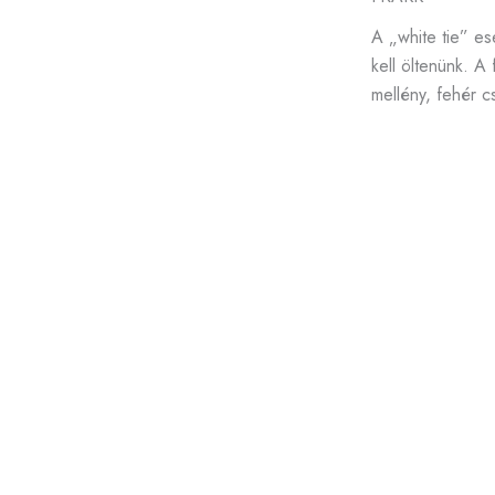
A „white tie” es
kell öltenünk. A 
mellény, fehér c