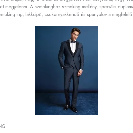
et megjelenni. A szmokinghoz szmoking mellény, speciális duplam
zmoking ing, lakkcipő, csokornyakkendő és spanyolöv a megfelelő 
ING