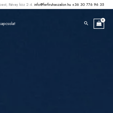
est, Révay köz 2-4.
info@ferfiruhaszalon.hu
+36 30 776 96 35
Search
kapcsolat