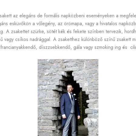
zsakett az elegáns de formális napközbeni eseményeken a megfelel
egáns esküvőkön a vőlegény, az örömapa, vagy a hivatalos napköz
. A zsakettet szürke, sötét kék és fekete színben tervezik, hord
 vagy csíkos nadrággal. A zsaketthez különböző színű zsakett me
rancianyakkendő, díszzsebkendő, gála vagy szmoking ing és cilind