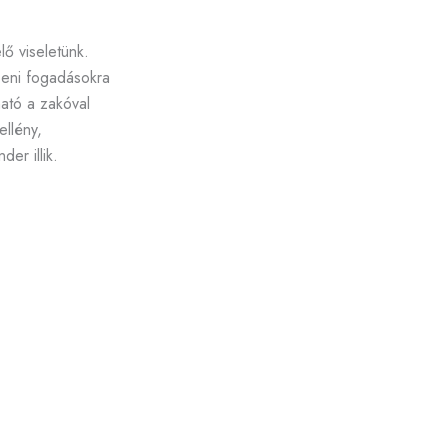
ő viseletünk.
beni fogadásokra
ható a zakóval
llény,
er illik.