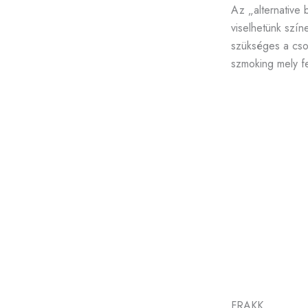
Az „alternative 
viselhetünk szí
szükséges a csok
szmoking mely f
FRAKK