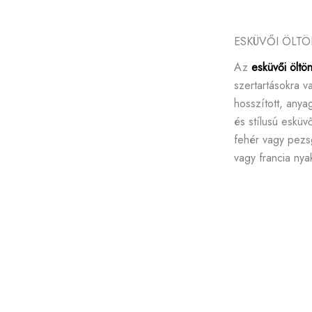
ESKÜVŐI ÖLT
Az
esküvői öltö
szertartásokra v
hosszított, anya
és stílusú esküv
fehér vagy pezs
vagy francia ny