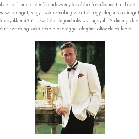
black tie” megjelölésű rendezvény kevésbé formális mint a „black t
nes szmokingot, vagy csak szmoking zakót és egy elegáns nadrágo
ornyakkendő és akár lehet kigombolva az ingnyak. A diner jacket 
ehér szmoking zakó fekete nadrággal elegáns öltözékünk lehet.