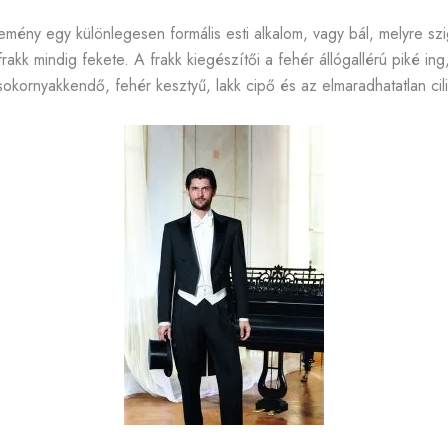
emény egy különlegesen formális esti alkalom, vagy bál, melyre szi
frakk mindig fekete. A frakk kiegészítői a fehér állógallérú piké ing
sokornyakkendő, fehér kesztyű, lakk cipő és az elmaradhatatlan cil