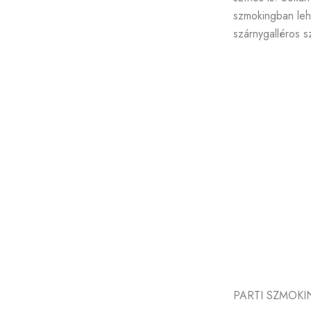
szmokingban leh
szárnygalléros s
PARTI SZMOK