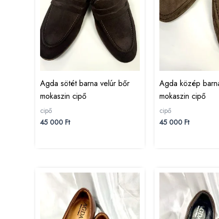
Agda sötét barna velúr bőr
Agda közép barna
mokaszin cipő
mokaszin cipő
cipő
cipő
45 000
Ft
45 000
Ft