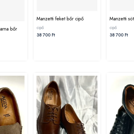
Manzetti feket bőr cipő
Manzetti sö
cipő
cipő
arna bőr
38 700
Ft
38 700
Ft