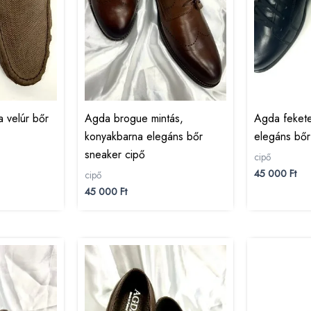
 velúr bőr
Agda brogue mintás,
Agda fekete
konyakbarna elegáns bőr
elegáns bőr
sneaker cipő
cipő
45 000
Ft
cipő
45 000
Ft