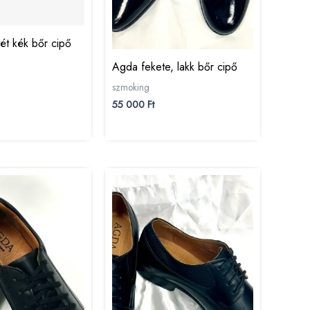
tét kék bőr cipő
Agda fekete, lakk bőr cipő
szmoking
55 000
Ft