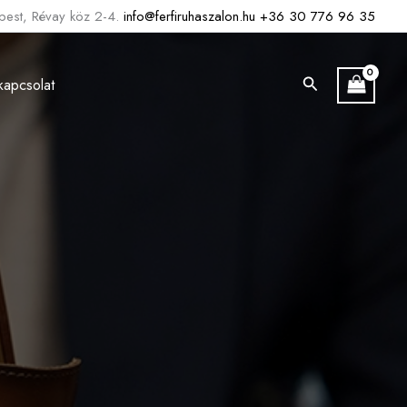
est, Révay köz 2-4.
info@ferfiruhaszalon.hu
+36 30 776 96 35
Search
kapcsolat