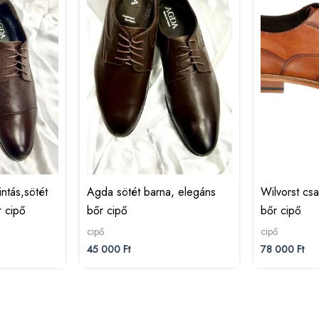
intás,sötét
Agda sötét barna, elegáns
Wilvorst cs
r cipő
bőr cipő
bőr cipő
cipő
cipő
45 000
Ft
78 000
Ft