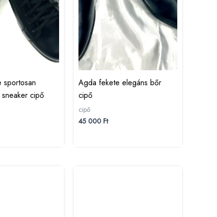
 sportosan
Agda fekete elegáns bőr
 sneaker cipő
cipő
cipő
45 000
Ft