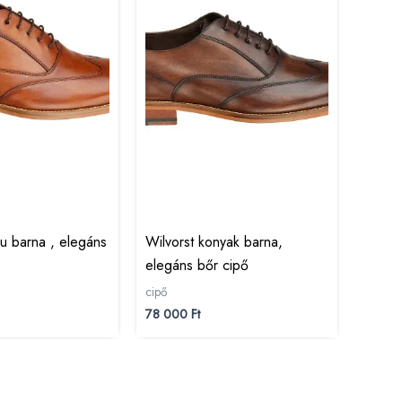
au barna , elegáns
Wilvorst konyak barna,
elegáns bőr cipő
cipő
78 000
Ft