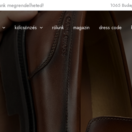
lunk megrendelheted!
1065 Budap
kölcsönzés
rólunk
magazin
dress code