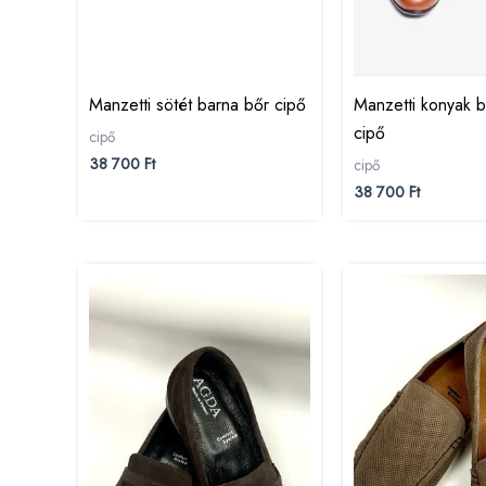
Manzetti sötét barna bőr cipő
Manzetti konyak b
cipő
cipő
38 700
Ft
cipő
38 700
Ft