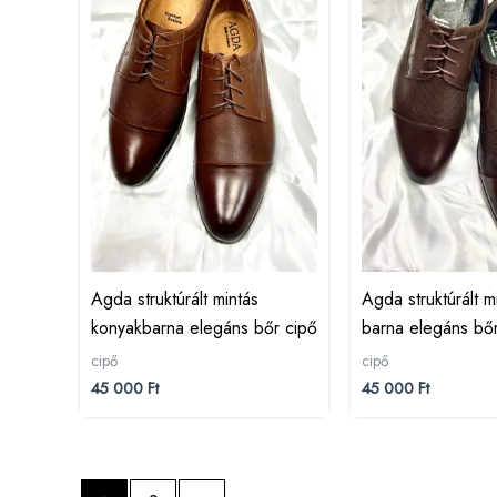
Agda struktúrált mintás
Agda struktúrált m
konyakbarna elegáns bőr cipő
barna elegáns bő
cipő
cipő
45 000
Ft
45 000
Ft