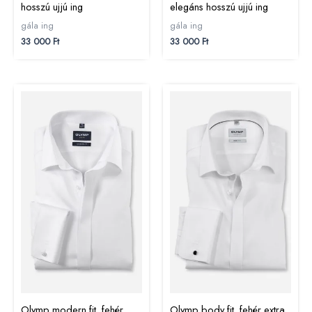
hosszú ujjú ing
elegáns hosszú ujjú ing
gála ing
gála ing
33 000
Ft
33 000
Ft
Olymp modern fit, fehér
Olymp body fit, fehér extra