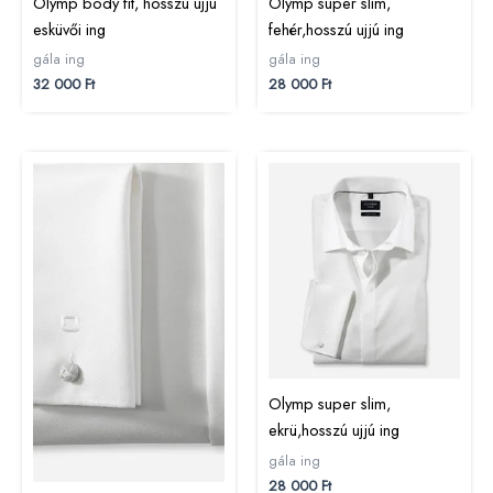
Olymp body fit, hosszú ujjú
Olymp super slim,
esküvői ing
fehér,hosszú ujjú ing
gála ing
gála ing
32 000
Ft
28 000
Ft
Olymp super slim,
ekrü,hosszú ujjú ing
gála ing
28 000
Ft