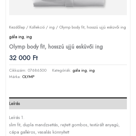
Kezdőlap
/
Kollekció
/
ing
/ Olymp body fit, hosszú ujjú esküvői ing
gála ing
,
ing
Olymp body fit, hosszú ujjú esküvői ing
32 000
Ft
Cikkszám:
07686500
Kategóriák:
gála ing
,
ing
Márka:
OLYMP
Leírás
Leírás 1.
slim fit, dupla mandzsettás, rejtett gombos, textúrált anyagú,
cápa galléros, vasalás könnyített