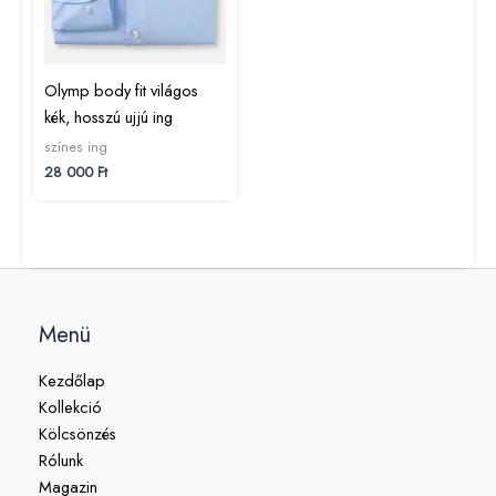
Olymp body fit világos
kék, hosszú ujjú ing
színes ing
28 000
Ft
Menü
Kezdőlap
Kollekció
Kölcsönzés
Rólunk
Magazin