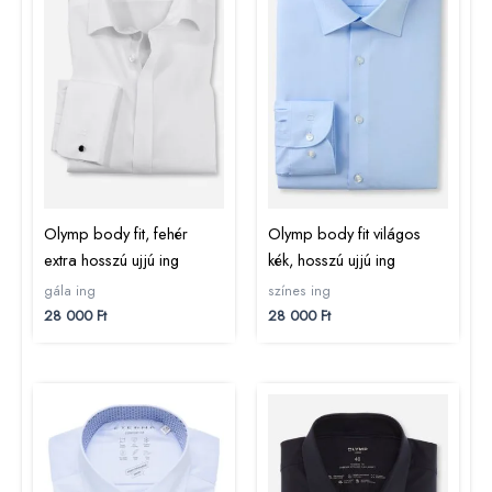
Olymp body fit, fehér
Olymp body fit világos
extra hosszú ujjú ing
kék, hosszú ujjú ing
gála ing
színes ing
28 000
Ft
28 000
Ft