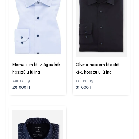
Eterna slim fit, világos kék,
Olymp modern fit,sötét
hosszú ujjú ing
kék, hosszú ujjú ing
színes ing
színes ing
28 000
Ft
31 000
Ft