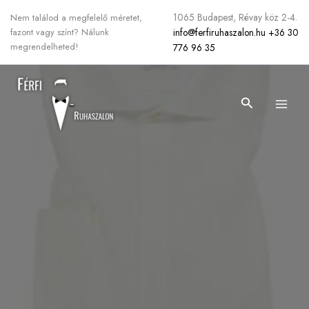
Skip
1065 Budapest, Révay köz 2-4.
Nem találod a megfelelő méretet,
to
info@ferfiruhaszalon.hu
+36 30
fazont vagy színt? Nálunk
content
megrendelheted!
776 96 35
Search