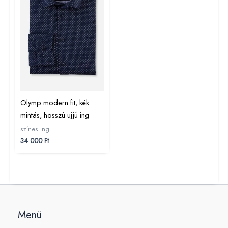
Olymp modern fit, kék
mintás, hosszú ujjú ing
színes ing
34 000
Ft
Menü