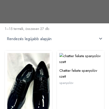
1–15 termék, összesen 27 db
Chattier fekete spanyolöv
szett
spanyolöv