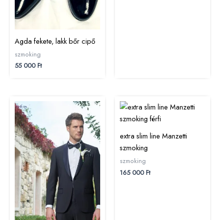
Agda fekete, lakk bőr cipő
szmoking
55 000
Ft
extra slim line Manzetti
szmoking
szmoking
165 000
Ft