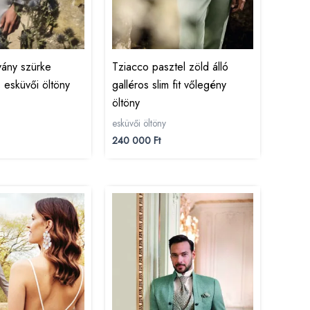
vány szürke
Tziacco pasztel zöld álló
esküvői öltöny
galléros slim fit vőlegény
öltöny
esküvői öltöny
240 000
Ft