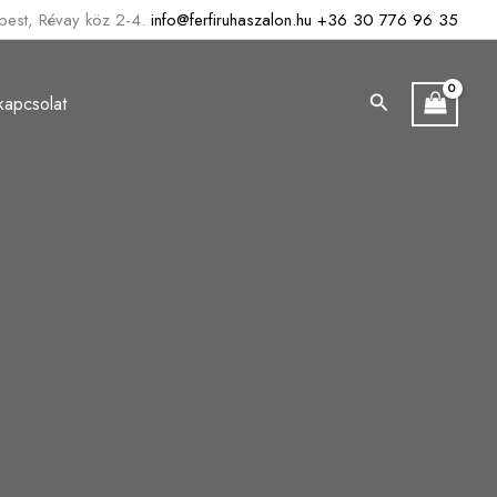
est, Révay köz 2-4.
info@ferfiruhaszalon.hu
+36 30 776 96 35
Search
kapcsolat