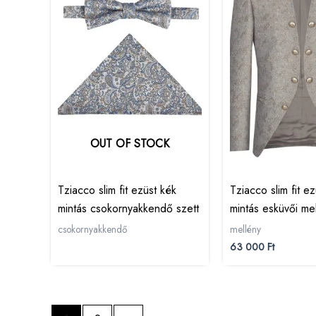
OUT OF STOCK
Tziacco slim fit ezüst kék
Tziacco slim fit e
mintás csokornyakkendő szett
mintás esküvői me
csokornyakkendő
mellény
63 000
Ft