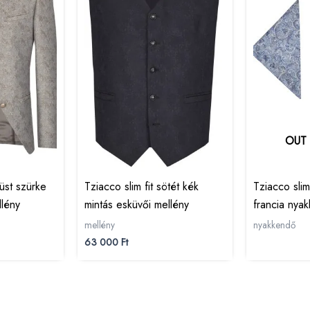
OUT
züst szürke
Tziacco slim fit sötét kék
Tziacco slim
llény
mintás esküvői mellény
francia nya
mellény
nyakkendő
63 000
Ft