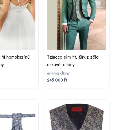
 fit homokszínű
Tziacco slim fit, türkiz zöld
ny
esküvői öltöny
esküvői öltöny
245 000
Ft