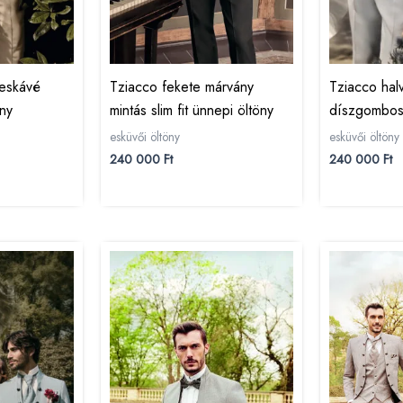
ejeskávé
Tziacco fekete márvány
Tziacco hal
öny
mintás slim fit ünnepi öltöny
díszgombos 
esküvői öltöny
esküvői öltöny
240 000
Ft
240 000
Ft