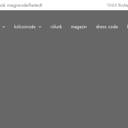
lunk megrendelheted!
1065 Budap
kölcsönzés
rólunk
magazin
dress code