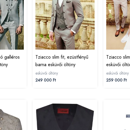
lló galléros
Tziacco slim fit, ezüstfényű
Tziacco slim
töny
barna esküvői öltöny
esküvői öltö
esküvői öltöny
esküvői öltöny
249 000
Ft
259 000
Ft