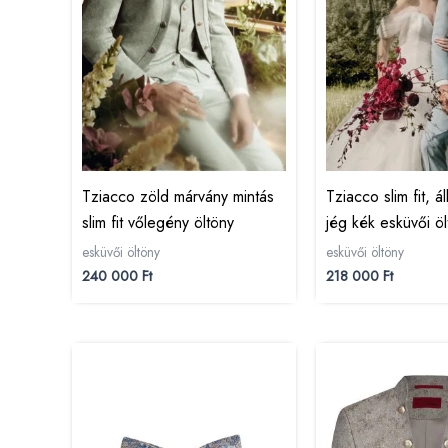
Tziacco zöld márvány mintás
Tziacco slim fit, á
slim fit vőlegény öltöny
jég kék esküvői öl
esküvői öltöny
esküvői öltöny
240 000
Ft
218 000
Ft