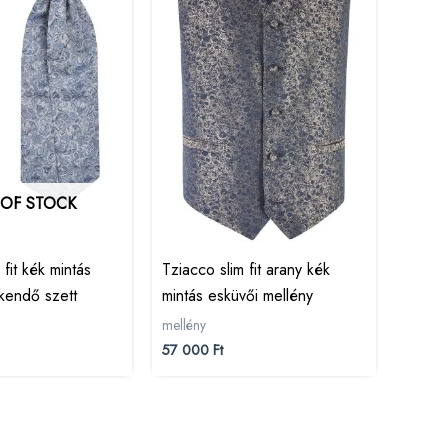
 OF STOCK
 fit kék mintás
Tziacco slim fit arany kék
kkendő szett
mintás esküvői mellény
mellény
57 000
Ft