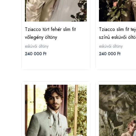
Tziacco tört fehér slim fit
Tziacco slim fit t
vőlegény öltöny
színú esküvői ölt
esküvői öltöny
esküvői öltöny
240 000
Ft
240 000
Ft