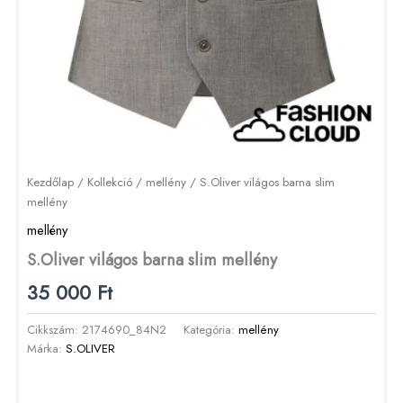
Kezdőlap
/
Kollekció
/
mellény
/ S.Oliver világos barna slim
mellény
mellény
S.Oliver világos barna slim mellény
35 000
Ft
Cikkszám:
2174690_84N2
Kategória:
mellény
Márka:
S.OLIVER