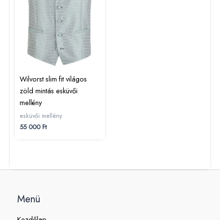
Wilvorst slim fit világos
zöld mintás esküvői
mellény
esküvői mellény
55 000
Ft
Menü
Kezdőlap