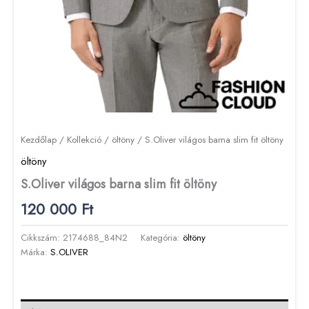
Kezdőlap
/
Kollekció
/
öltöny
/ S.Oliver világos barna slim fit öltöny
öltöny
S.Oliver világos barna slim fit öltöny
120 000
Ft
Cikkszám:
2174688_84N2
Kategória:
öltöny
Márka:
S.OLIVER