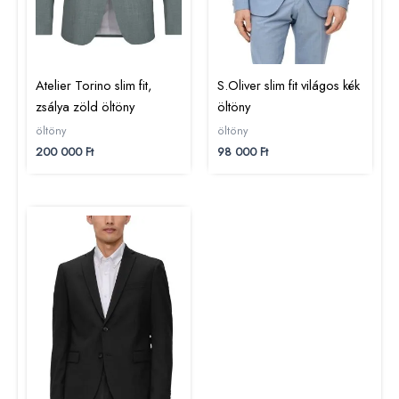
Atelier Torino slim fit,
S.Oliver slim fit világos kék
zsálya zöld öltöny
öltöny
öltöny
öltöny
200 000
Ft
98 000
Ft