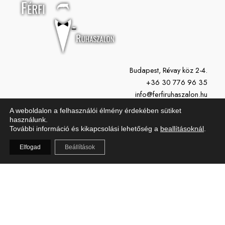
Budapest, Révay köz 2-4.
+36 30 776 96 35
info@ferfiruhaszalon.hu
A weboldalon a felhasználói élmény érdekében sütiket
H-P: 11:00-19:00
használunk.
További információ és kikapcsolási lehetőség a
beallításoknál
.
Szo: 10:00-15:00
Vasárnap: Zárva
Elfogad
Beállítások
Copyright © 2026 Férfi Ruhaszalon | Powered by Férfi Ruhaszalon