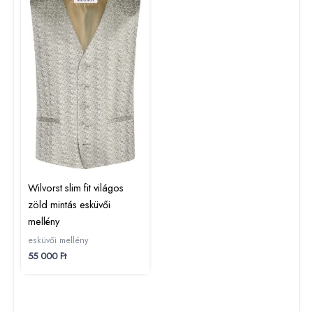
Wilvorst slim fit világos
zöld mintás esküvői
mellény
esküvői mellény
55 000
Ft