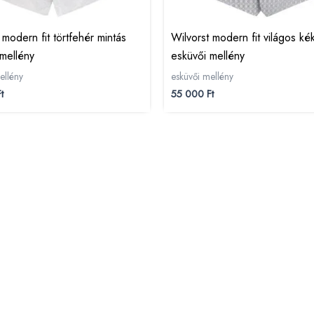
 modern fit törtfehér mintás
Wilvorst modern fit világos ké
mellény
esküvői mellény
ellény
esküvői mellény
t
55 000
Ft