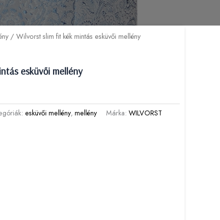
ény
/ Wilvorst slim fit kék mintás esküvői mellény
mintás esküvői mellény
egóriák:
esküvői mellény
,
mellény
Márka:
WILVORST