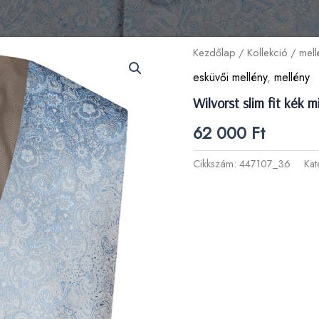
Kezdőlap
/
Kollekció
/
mell
esküvői mellény
,
mellény
Wilvorst slim fit kék 
62 000
Ft
Cikkszám:
447107_36
Kat