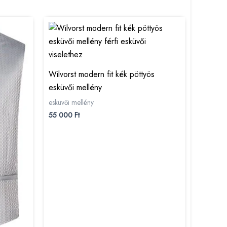
Wilvorst modern fit kék pöttyös
esküvői mellény
esküvői mellény
55 000
Ft