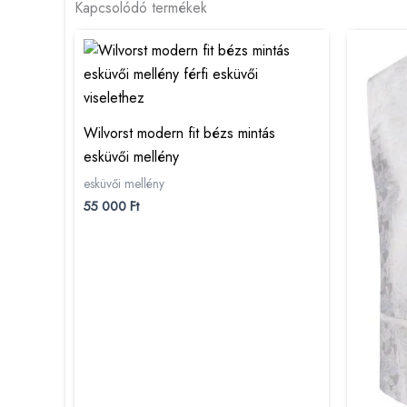
Kapcsolódó termékek
Wilvorst modern fit bézs mintás
esküvői mellény
esküvői mellény
55 000
Ft