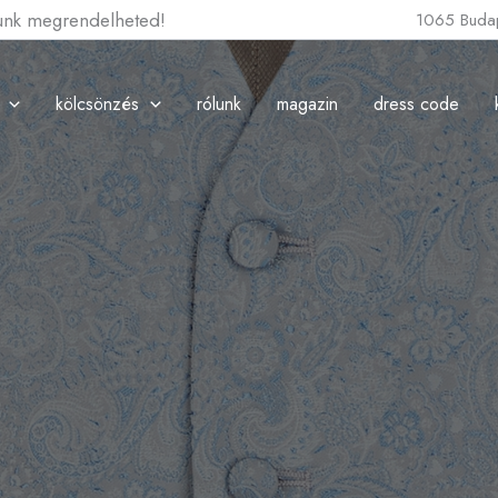
lunk megrendelheted!
1065 Budap
kölcsönzés
rólunk
magazin
dress code