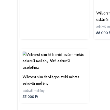
Wilvorst
esküvői 
esküvői m
55 000
F
Wilvorst slim fit világos zöld mintás
esküvői mellény
esküvői mellény
55 000
Ft