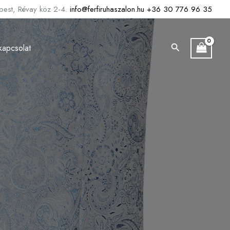
est, Révay köz 2-4.
info@ferfiruhaszalon.hu
+36 30 776 96 35
Search
kapcsolat