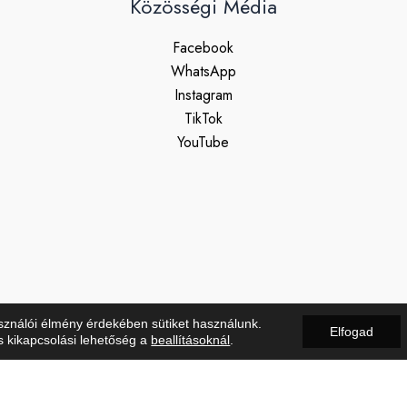
Közösségi Média
Facebook
WhatsApp
Instagram
TikTok
YouTube
sználói élmény érdekében sütiket használunk.
Elfogad
s kikapcsolási lehetőség a
beallításoknál
.
Copyright © 2026 Férfi Ruhaszalon | Powered by Férfi Ruhaszalo