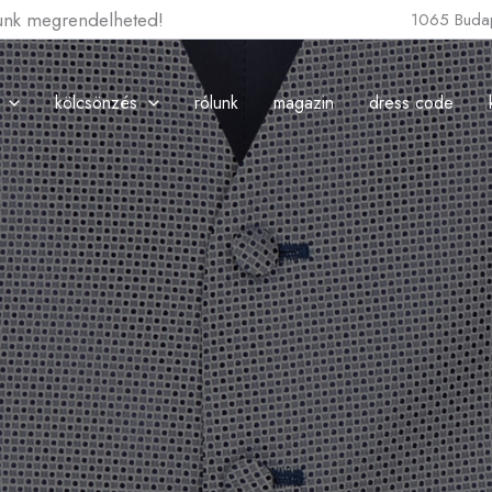
lunk megrendelheted!
1065 Budap
kölcsönzés
rólunk
magazin
dress code