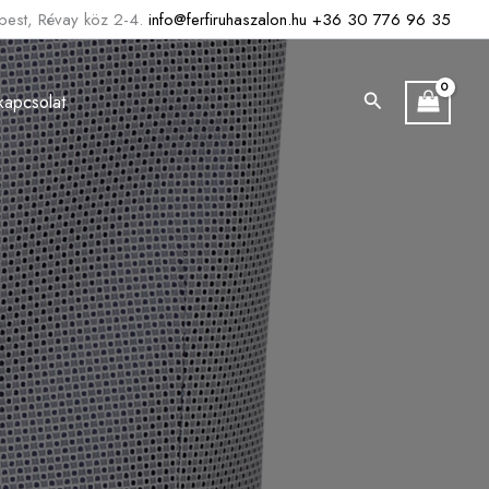
est, Révay köz 2-4.
info@ferfiruhaszalon.hu
+36 30 776 96 35
Search
kapcsolat