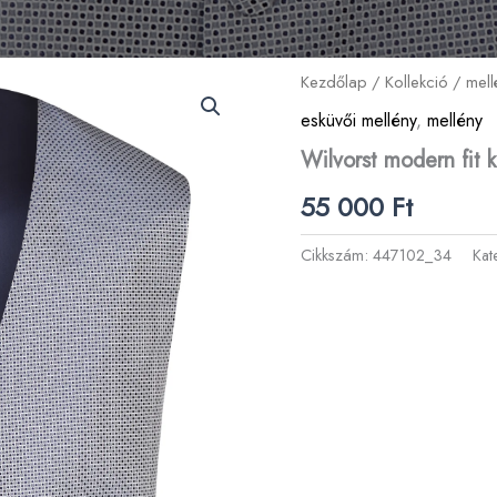
Kezdőlap
/
Kollekció
/
mell
esküvői mellény
,
mellény
Wilvorst modern fit 
55 000
Ft
Cikkszám:
447102_34
Kat