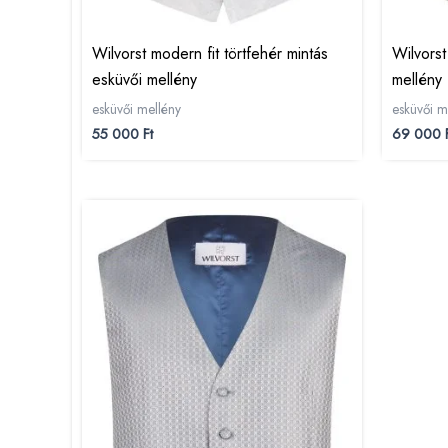
Wilvorst modern fit törtfehér mintás
Wilvorst
esküvői mellény
mellény
esküvői mellény
esküvői m
55 000
Ft
69 000