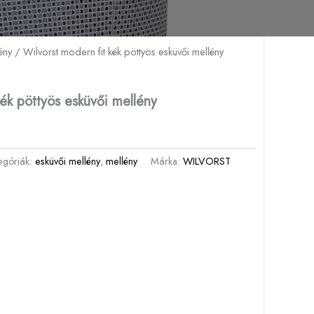
ény
/ Wilvorst modern fit kék pöttyös esküvői mellény
kék pöttyös esküvői mellény
egóriák:
esküvői mellény
,
mellény
Márka:
WILVORST