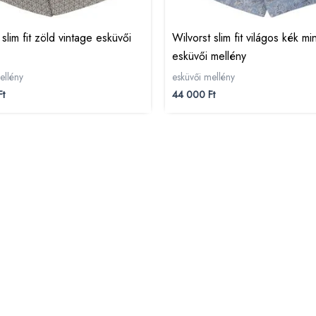
 slim fit zöld vintage esküvői
Wilvorst slim fit világos kék mi
esküvői mellény
ellény
esküvői mellény
Ft
44 000
Ft