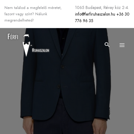
Skip
1065 Budapest, Révay köz 2-4.
Nem találod a megfelelő méretet,
to
info@ferfiruhaszalon.hu
+36 30
fazont vagy színt? Nálunk
content
megrendelheted!
776 96 35
Search