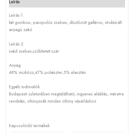
Leírás
Leírás 1.
két gombos, paszpolós zsebes, dísztűzött galléros, struktúrált
anyagú zakó
Leírás 2.
svéd zsebes,szűkítetett szár
Anyag:
48% viszkózz,47% poliészter,5% elasztán
Egyéb tudnivalók
Budapesti üzletünkben megtalálható, ingyenes alakítás, méretre
rendelés, öltönyzsák minden öltöny vásárláshoz
Kapcsolódó termékek