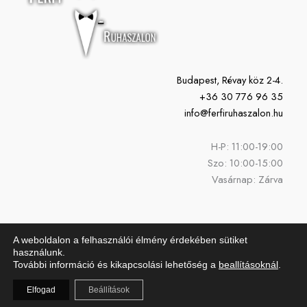
Budapest, Révay köz 2-4.
+36 30 776 96 35
info@ferfiruhaszalon.hu
H-P: 11:00-19:00
Szo: 10:00-15:00
Vasárnap: Zárva
A weboldalon a felhasználói élmény érdekében sütiket
használunk.
További információ és kikapcsolási lehetőség a
beallításoknál
.
Copyright © 2026 Férfi Ruhaszalon | Powered by Férfi Ruhaszalon
Elfogad
Beállítások