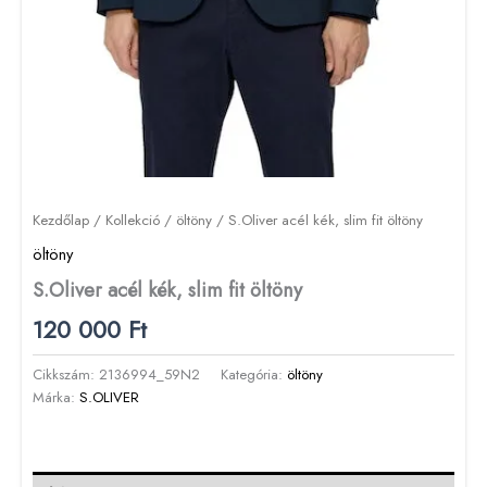
Kezdőlap
/
Kollekció
/
öltöny
/ S.Oliver acél kék, slim fit öltöny
öltöny
S.Oliver acél kék, slim fit öltöny
120 000
Ft
Cikkszám:
2136994_59N2
Kategória:
öltöny
Márka:
S.OLIVER