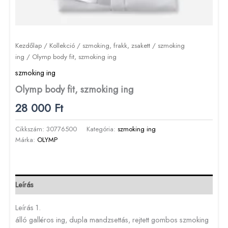
Kezdőlap
/
Kollekció
/
szmoking, frakk, zsakett
/
szmoking
ing
/ Olymp body fit, szmoking ing
szmoking ing
Olymp body fit, szmoking ing
28 000
Ft
Cikkszám:
30776500
Kategória:
szmoking ing
Márka:
OLYMP
Leírás
Leírás 1.
álló galléros ing, dupla mandzsettás, rejtett gombos szmoking