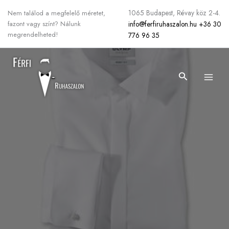
Skip
1065 Budapest, Révay köz 2-4.
Nem találod a megfelelő méretet,
to
info@ferfiruhaszalon.hu
+36 30
fazont vagy színt? Nálunk
content
megrendelheted!
776 96 35
Search