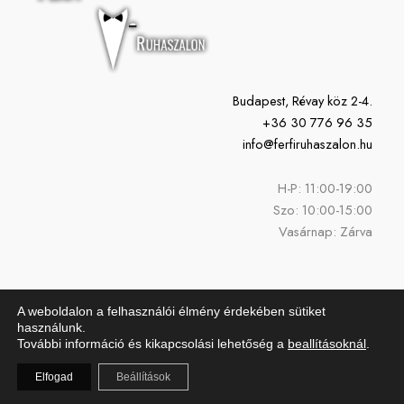
Budapest, Révay köz 2-4.
+36 30 776 96 35
info@ferfiruhaszalon.hu
H-P: 11:00-19:00
Szo: 10:00-15:00
Vasárnap: Zárva
A weboldalon a felhasználói élmény érdekében sütiket
használunk.
További információ és kikapcsolási lehetőség a
beallításoknál
.
Copyright © 2026 Férfi Ruhaszalon | Powered by Férfi Ruhaszalon
Elfogad
Beállítások