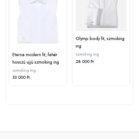
Olymp body fit, szmoking
ing
Eterna modern fit, fehér
szmoking ing
28 000
Ft
hosszú ujjú szmoking ing
szmoking ing
33 000
Ft