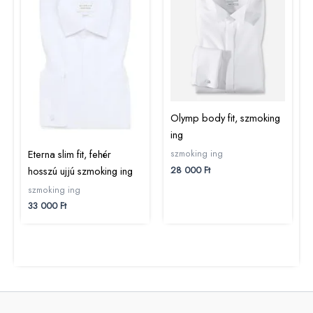
Olymp body fit, szmoking
ing
Eterna slim fit, fehér
szmoking ing
28 000
Ft
hosszú ujjú szmoking ing
szmoking ing
33 000
Ft