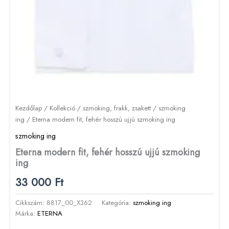
Kezdőlap
/
Kollekció
/
szmoking, frakk, zsakett
/
szmoking
ing
/ Eterna modern fit, fehér hosszú ujjú szmoking ing
szmoking ing
Eterna modern fit, fehér hosszú ujjú szmoking
ing
33 000
Ft
Cikkszám:
8817_00_X362
Kategória:
szmoking ing
Márka:
ETERNA