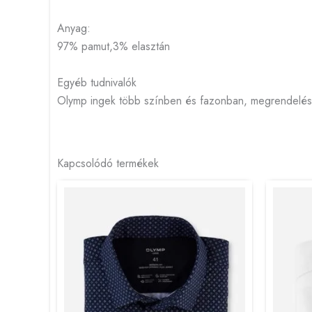
Anyag:
97% pamut,3% elasztán
Egyéb tudnivalók
Olymp ingek több színben és fazonban, megrendelésre
Kapcsolódó termékek