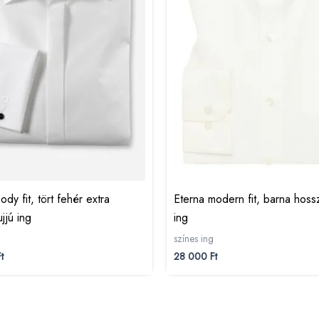
dy fit, tört fehér extra
Eterna modern fit, barna hossz
jjú ing
ing
színes ing
t
28 000
Ft