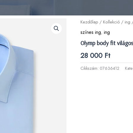
Kezdőlap
/
Kollekció
/
ing
/
színes ing
,
ing
Olymp body fit világos
28 000
Ft
Cikkszám:
07636412
Kate