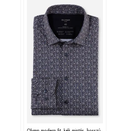
Olymp modern fit, kék mintás, hosszú