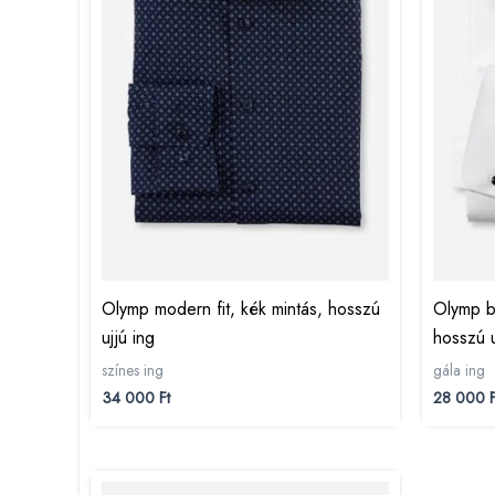
Olymp modern fit, kék mintás, hosszú
Olymp bo
ujjú ing
hosszú u
színes ing
gála ing
34 000
Ft
28 000
F