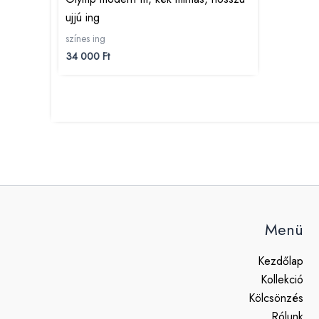
ujjú ing
színes ing
34 000
Ft
Menü
Kezdőlap
Kollekció
Kölcsönzés
Rólunk