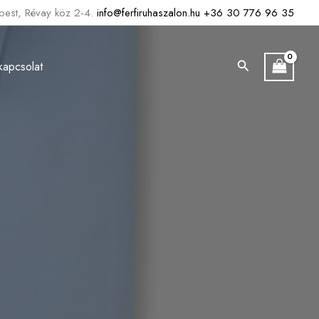
est, Révay köz 2-4.
info@ferfiruhaszalon.hu
+36 30 776 96 35
Search
kapcsolat