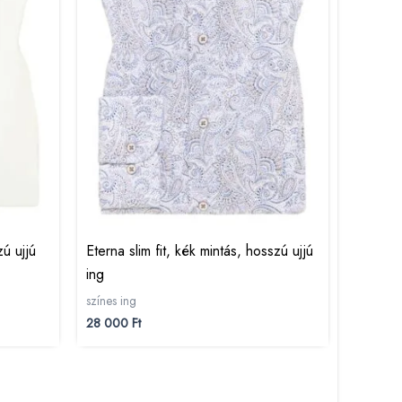
ú ujjú
Eterna slim fit, kék mintás, hosszú ujjú
ing
színes ing
28 000
Ft