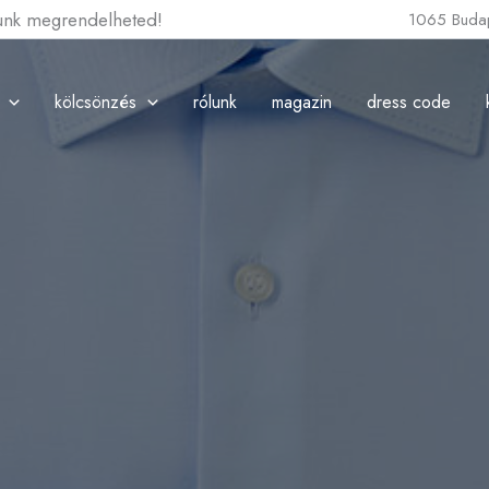
lunk megrendelheted!
1065 Budap
kölcsönzés
rólunk
magazin
dress code