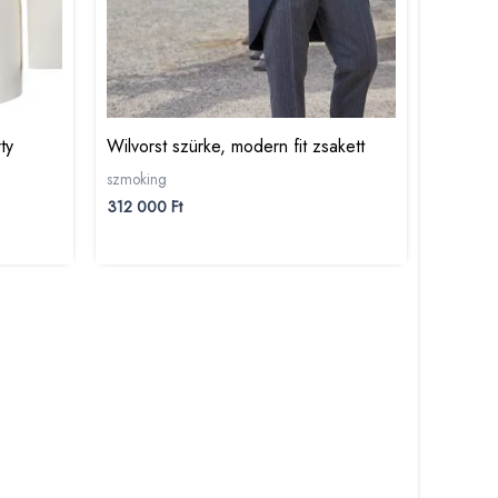
ty
Wilvorst szürke, modern fit zsakett
szmoking
312 000
Ft