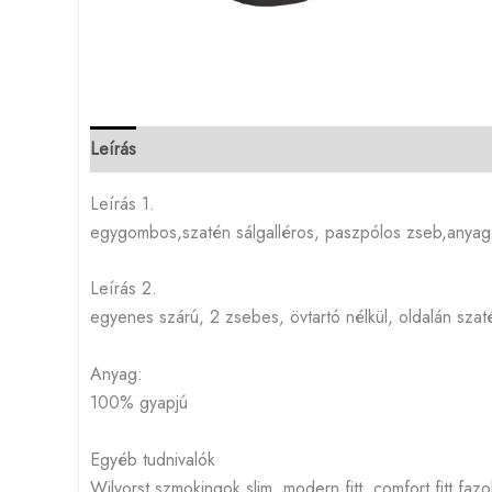
Leírás
Leírás 1.
egygombos,szatén sálgalléros, paszpólos zseb,anya
Leírás 2.
egyenes szárú, 2 zsebes, övtartó nélkül, oldalán szat
Anyag:
100% gyapjú
Egyéb tudnivalók
Wilvorst szmokingok slim, modern fitt, comfort fitt f