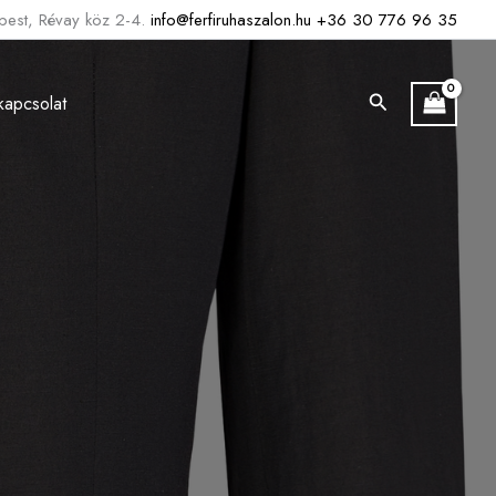
est, Révay köz 2-4.
info@ferfiruhaszalon.hu
+36 30 776 96 35
Search
kapcsolat