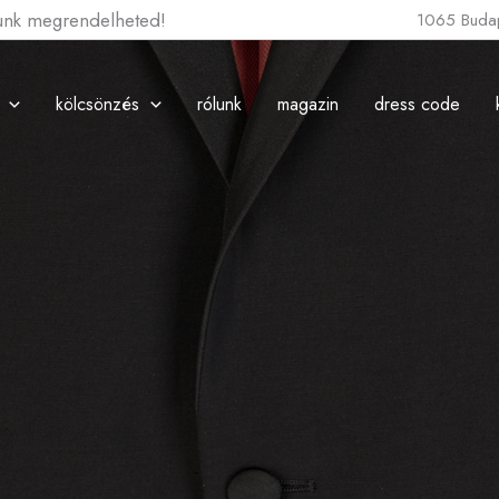
lunk megrendelheted!
1065 Budap
kölcsönzés
rólunk
magazin
dress code