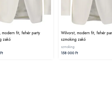
, modern fit, fehér party
Wilvorst, modern fit, fehér par
g zakó
szmoking zakó
szmoking
0
Ft
158 000
Ft