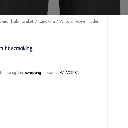
king, frakk, zsakett
/
szmoking
/ Wilvorst fekete,modern
n fit szmoking
1
Kategória:
szmoking
Márka:
WILVORST