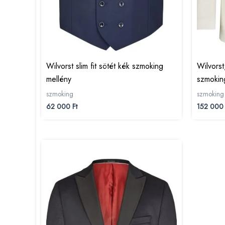
Wilvorst slim fit sötét kék szmoking
Wilvorst
mellény
szmokin
szmoking
szmoking
62 000
Ft
152 00