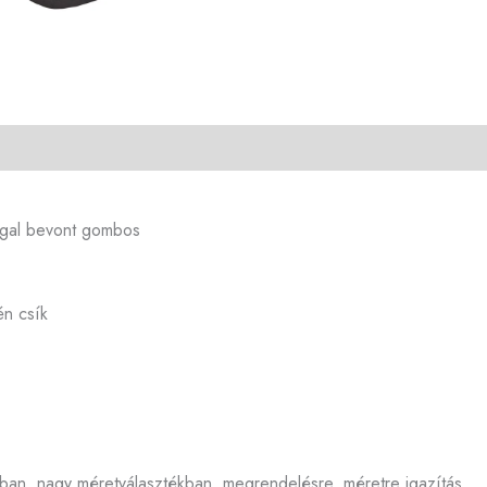
ggal bevont gombos
én csík
azoban, nagy méretválasztékban, megrendelésre, méretre igazítás