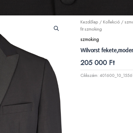
Kezdőlap
/
Kollekció
/
szmo
fit szmoking
szmoking
Wilvorst fekete,moder
205 000
Ft
Cikkszám:
401600_10_1556