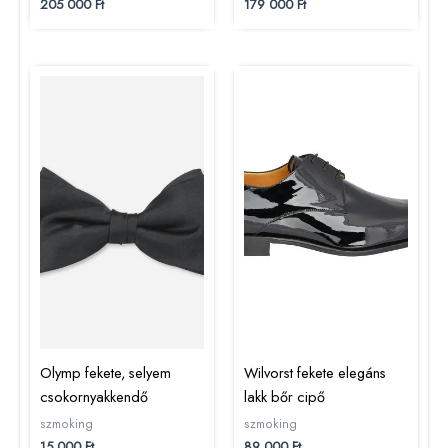
205 000
Ft
179 000
Ft
Olymp fekete, selyem
Wilvorst fekete elegáns
csokornyakkendő
lakk bőr cipő
szmoking
szmoking
15 000
Ft
89 000
Ft