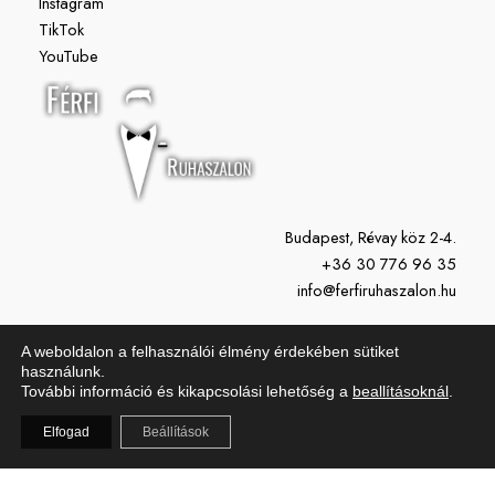
Instagram
TikTok
YouTube
Budapest, Révay köz 2-4.
+36 30 776 96 35
info@ferfiruhaszalon.hu
H-P: 11:00-19:00
A weboldalon a felhasználói élmény érdekében sütiket
Szo: 10:00-15:00
használunk.
További információ és kikapcsolási lehetőség a
beallításoknál
.
Vasárnap: Zárva
Elfogad
Beállítások