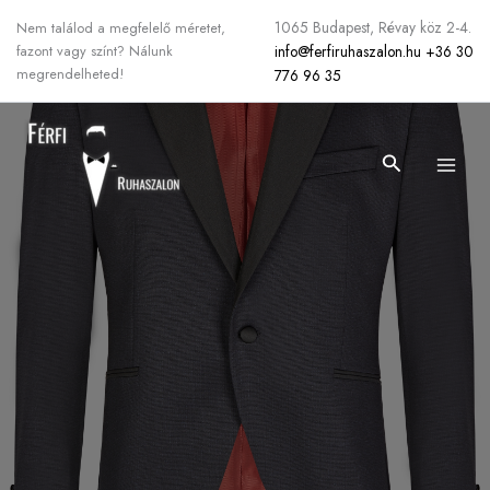
Skip
1065 Budapest, Révay köz 2-4.
Nem találod a megfelelő méretet,
to
info@ferfiruhaszalon.hu
+36 30
fazont vagy színt? Nálunk
content
megrendelheted!
776 96 35
Search