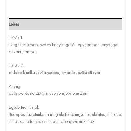
Leírás
Leírás 1.
szegett csíkzseb, széles hegyes gallér, egygombos, anyaggal
bevont gombok
Leírás 2.
oldalcsík nélkül, svédzsebes, övtartós, szűkített szár
Anyag:
68% poliészter,27% műselyem,5% elasztán
Egyéb tudnivalók
Budapesti üzletünkben megtalálható, ingyenes alakítás, méretre
rendelés, öltönyzsák minden öltöny vásárláshoz