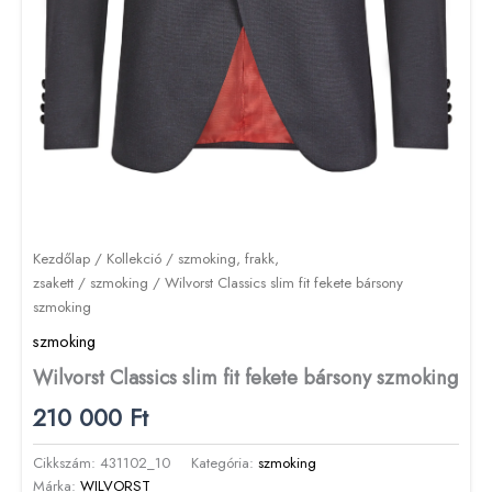
Kezdőlap
/
Kollekció
/
szmoking, frakk,
zsakett
/
szmoking
/ Wilvorst Classics slim fit fekete bársony
szmoking
szmoking
Wilvorst Classics slim fit fekete bársony szmoking
210 000
Ft
Cikkszám:
431102_10
Kategória:
szmoking
Márka:
WILVORST