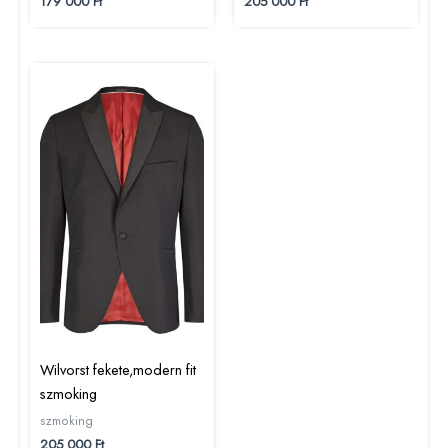
179 000
Ft
205 000
Ft
Wilvorst fekete,modern fit
szmoking
szmoking
205 000
Ft