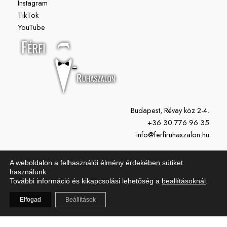
Instagram
TikTok
YouTube
Budapest, Révay köz 2-4.
+36 30 776 96 35
info@ferfiruhaszalon.hu
H-P: 11:00-19:00
A weboldalon a felhasználói élmény érdekében sütiket
Szo: 10:00-15:00
használunk.
További információ és kikapcsolási lehetőség a
beallításoknál
.
Vasárnap: Zárva
Elfogad
Beállítások