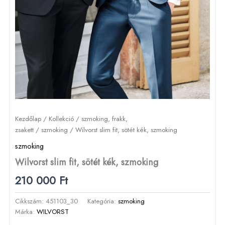
Kezdőlap
/
Kollekció
/
szmoking, frakk,
zsakett
/
szmoking
/ Wilvorst slim fit, sötét kék, szmoking
szmoking
Wilvorst slim fit, sötét kék, szmoking
210 000
Ft
Cikkszám:
451103_30
Kategória:
szmoking
Márka:
WILVORST