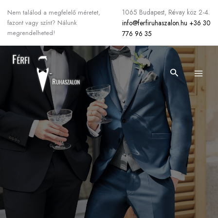
Skip
1065 Budapest, Révay köz 2-4.
Nem találod a megfelelő méretet,
to
info@ferfiruhaszalon.hu
+36 30
fazont vagy színt? Nálunk
content
megrendelheted!
776 96 35
Search