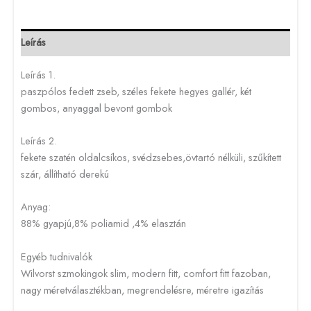
Leírás
Leírás 1.
paszpólos fedett zseb, széles fekete hegyes gallér, két
gombos, anyaggal bevont gombok
Leírás 2.
fekete szatén oldalcsíkos, svédzsebes,övtartó nélküli, szűkített
szár, állítható derekú
Anyag:
88% gyapjú,8% poliamid ,4% elasztán
Egyéb tudnivalók
Wilvorst szmokingok slim, modern fitt, comfort fitt fazoban,
nagy méretválasztékban, megrendelésre, méretre igazítás