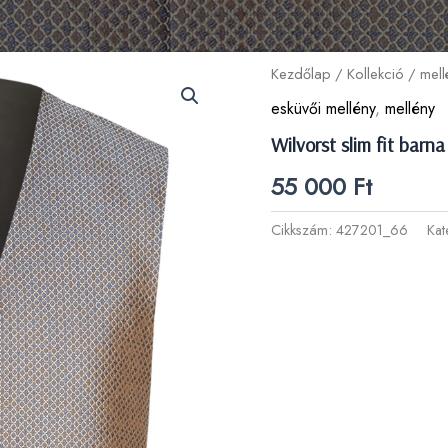
Kezdőlap
/
Kollekció
/
mell
esküvői mellény
,
mellény
Wilvorst slim fit barn
55 000
Ft
Cikkszám:
427201_66
Kat