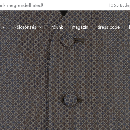
lunk megrendelheted!
1065 Budap
kölcsönzés
rólunk
magazin
dress code