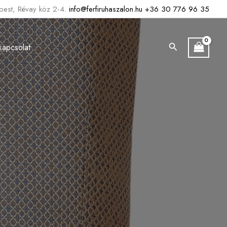
est, Révay köz 2-4.
info@ferfiruhaszalon.hu
+36 30 776 96 35
Search
kapcsolat