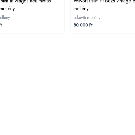
 slim fit világos kék mintás
Wilvorst slim fit bézs vintage 
mellény
mellény
ellény
esküvői mellény
t
80 000
Ft