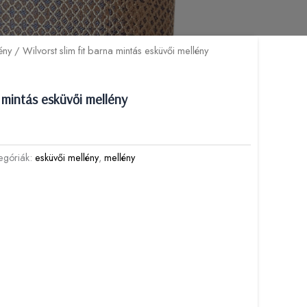
ény
/ Wilvorst slim fit barna mintás esküvői mellény
a mintás esküvői mellény
egóriák:
esküvői mellény
,
mellény