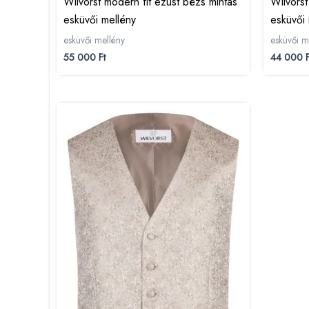
Wilvorst modern fit ezüst bézs mintás
Wilvorst
esküvői mellény
esküvői 
esküvői mellény
esküvői m
55 000
Ft
44 000
F