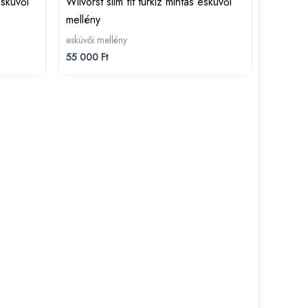
esküvői
Wilvorst slim fit türkiz mintás esküvői
mellény
esküvői mellény
55 000
Ft