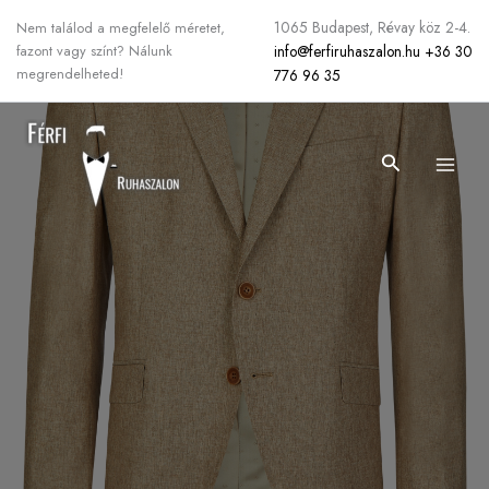
Skip
1065 Budapest, Révay köz 2-4.
Nem találod a megfelelő méretet,
to
info@ferfiruhaszalon.hu
+36 30
fazont vagy színt? Nálunk
content
megrendelheted!
776 96 35
Search