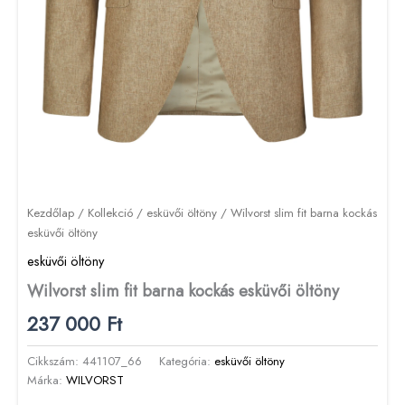
Kezdőlap
/
Kollekció
/
esküvői öltöny
/ Wilvorst slim fit barna kockás
esküvői öltöny
esküvői öltöny
Wilvorst slim fit barna kockás esküvői öltöny
237 000
Ft
Cikkszám:
441107_66
Kategória:
esküvői öltöny
Márka:
WILVORST