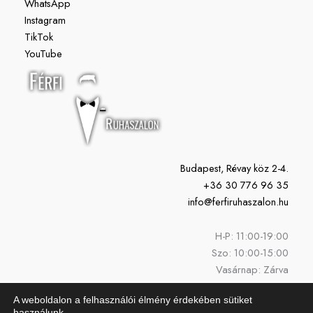
WhatsApp
Instagram
TikTok
YouTube
Budapest, Révay köz 2-4.
+36 30 776 96 35
info@ferfiruhaszalon.hu
H-P: 11:00-19:00
Szo: 10:00-15:00
Vasárnap: Zárva
A weboldalon a felhasználói élmény érdekében sütiket
használunk.