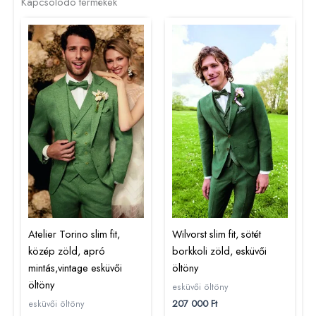
Kapcsolódó termékek
Atelier Torino slim fit,
Wilvorst slim fit, sötét
közép zöld, apró
borkkoli zöld, esküvői
mintás,vintage esküvői
öltöny
öltöny
esküvői öltöny
207 000
Ft
esküvői öltöny