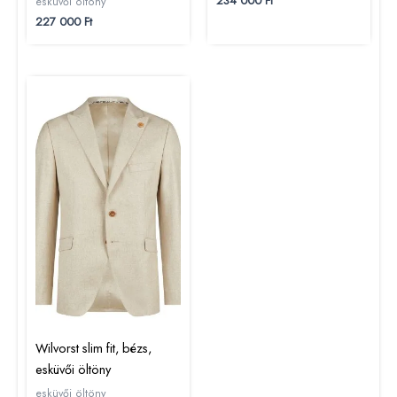
234 000
Ft
esküvői öltöny
227 000
Ft
Wilvorst slim fit, bézs,
esküvői öltöny
esküvői öltöny