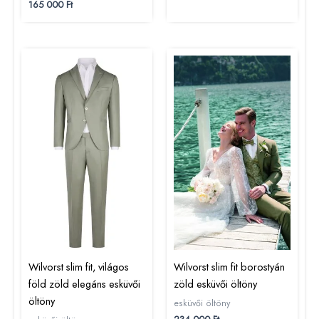
165 000
Ft
Wilvorst slim fit, világos
Wilvorst slim fit borostyán
föld zöld elegáns esküvői
zöld esküvői öltöny
öltöny
esküvői öltöny