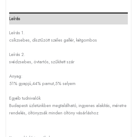
Leírás
Leírás 1.
csíkzsebes, dísztűzött széles gallér, kétgombos
Leírás 2.
svédzsebes, övtartós, szűkített szár
Anyag:
51% gyapjú,44% pamut,5% selyem
Egyéb tudnivalók
Budapesti üzletünkben megtalálható, ingyenes alakítás, méretre
rendelés, öltönyzsák minden öltöny vásárláshoz