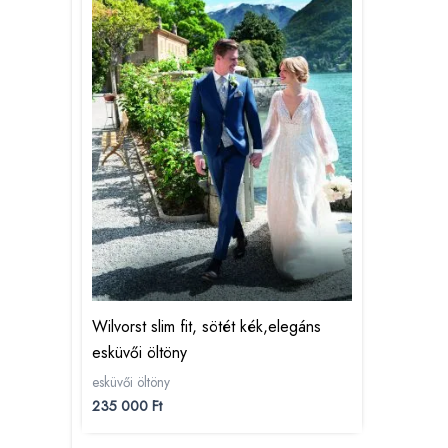
Wilvorst slim fit, sötét kék,elegáns
esküvői öltöny
esküvői öltöny
235 000
Ft