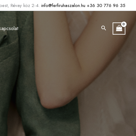
est, Révay köz 2-4.
info@ferfiruhaszalon.hu
+36 30 776 96 35
Search
kapcsolat