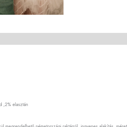
d ,2% elasztán
kül megrendelhető németországi raktárról, ingyenes alakítás, mére