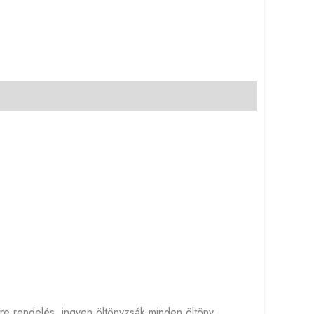
tre rendelés, ingyen öltönyzsák minden öltöny