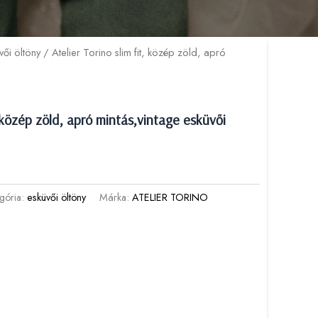
vői öltöny
/ Atelier Torino slim fit, közép zöld, apró
t, közép zöld, apró mintás,vintage esküvői
gória:
esküvői öltöny
Márka:
ATELIER TORINO