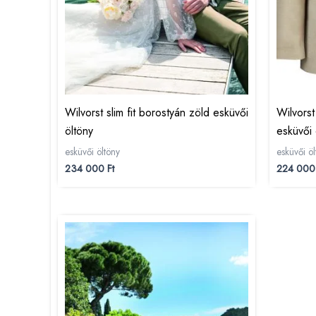
Wilvorst slim fit borostyán zöld esküvői
Wilvors
öltöny
esküvői 
esküvői öltöny
esküvői öl
234 000
Ft
224 00