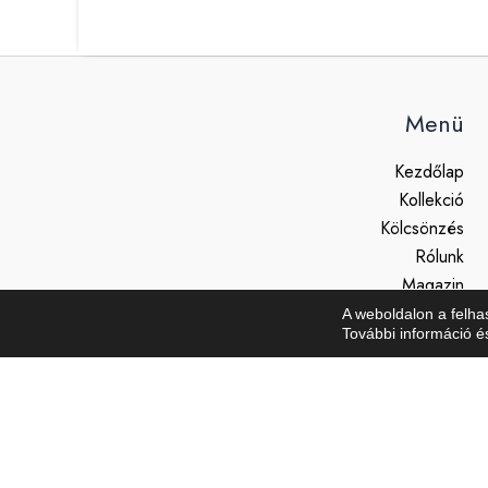
Menü
Kezdőlap
Kollekció
Kölcsönzés
Rólunk
Magazin
Dress code
A weboldalon a felha
További információ é
Kapcsolat