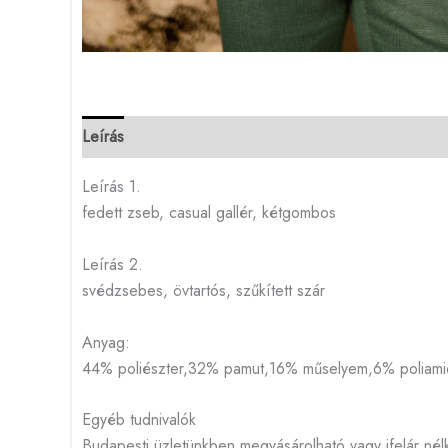
Leírás
Leírás 1.
fedett zseb, casual gallér, kétgombos
Leírás 2.
svédzsebes, övtartós, szűkített szár
Anyag:
44% poliészter,32% pamut,16% műselyem,6% poliami
Egyéb tudnivalók
Budapesti üzletünkben megvásárolható vagy ifelár nél