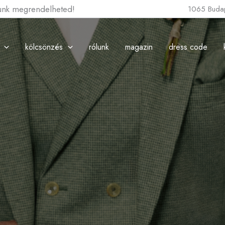
lunk megrendelheted!
1065 Budap
kölcsönzés
rólunk
magazin
dress code