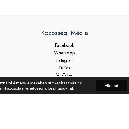
Közösségi Média
Facebook
WhatsApp
Instagram
TikTok
YouTube
sználói élmény érdekében sütiket használunk.
Elfogad
s kikapcsolási lehetőség a
beallításoknál
.