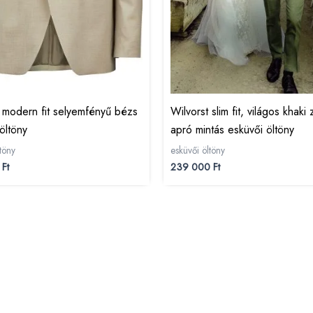
t modern fit selyemfényű bézs
Wilvorst slim fit, világos khaki 
öltöny
apró mintás esküvői öltöny
töny
esküvői öltöny
0
Ft
239 000
Ft