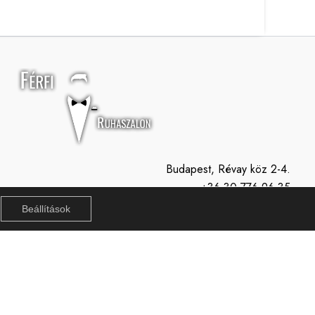
Budapest, Révay köz 2-4.
+36 30 776 96 35
info@ferfiruhaszalon.hu
Beállítások
H-P: 11:00-19:00
Szo: 10:00-15:00
Vasárnap: Zárva