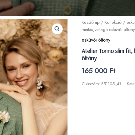
Kezdőlap
/
Kollekció
/
eskü
mintás,vintage esküvői öltöny
esküvői öltöny
Atelier Torino slim fi
öltöny
165 000
Ft
Cikkszám:
851105_41
Kate