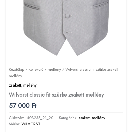
Kezdőlap
/
Kollekció
/
mellény
/ Wilvorst classic fit szürke zsakett
mellény
zsakett
,
mellény
Wilvorst classic fit szürke zsakett mellény
57 000
Ft
Cikkszám:
408235_21_20
Kategóriák:
zsakett
,
mellény
Márka:
WILVORST