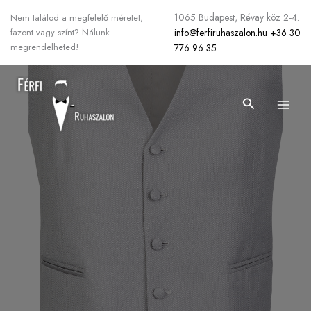
Skip
1065 Budapest, Révay köz 2-4.
Nem találod a megfelelő méretet,
to
info@ferfiruhaszalon.hu
+36 30
fazont vagy színt? Nálunk
content
megrendelheted!
776 96 35
Search