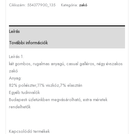
Cikkszám:
554377900_135
Kategória:
zakó
Leírás
További információk
Leírás 1.
két gombos, rugalmas anyagú, casual galléros, négy évszakos
zakó
Anyag:
82% poliészter,11% viszkóz,7% elasztán
Egyéb tudnivalók
Budapesti üzletünkben megvásárolható, extra méretek
rendelhetők
Kapcsolódó termékek