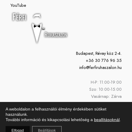
YouTube
Budapest, Révay köz 2-4.
+36 30 776 96 35
info@ferfiruhaszalon.hu
H-P: 11:00-19:00
Szo: 10:00-15:00
Vasárnap: Zárva
A weboldalon a felhasználói élmény érdekében sütiket
használunk.
További információ és kikapcsolási lehetőség a
beallításoknál
.
Elfogad
Beállítások