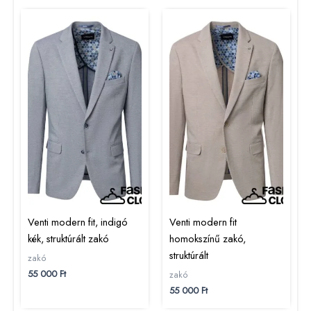
Venti modern fit, indigó
Venti modern fit
kék, struktúrált zakó
homokszínű zakó,
struktúrált
zakó
55 000
Ft
zakó
55 000
Ft