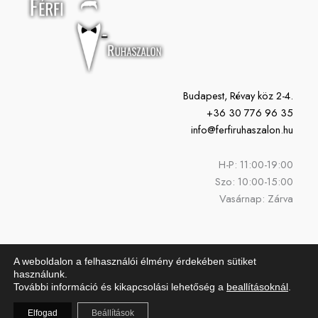
Budapest, Révay köz 2-4.
+36 30 776 96 35
info@ferfiruhaszalon.hu
H-P: 11:00-19:00
Szo: 10:00-15:00
Vasárnap: Zárva
A weboldalon a felhasználói élmény érdekében sütiket
használunk.
További információ és kikapcsolási lehetőség a
beallításoknál
.
Copyright © 2026 Férfi Ruhaszalon | Powered by Férfi Ruhaszalon
Elfogad
Beállítások