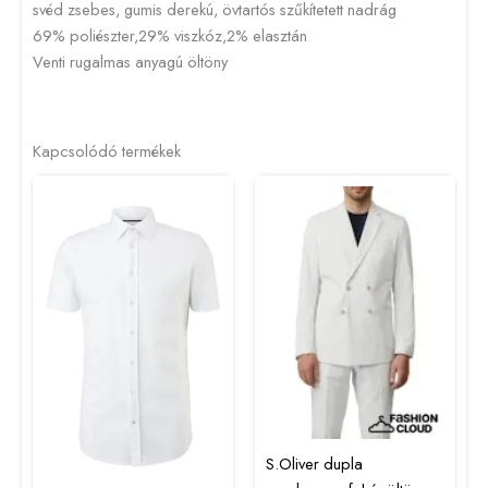
svéd zsebes, gumis derekú, övtartós szűkítetett nadrág
69% poliészter,29% viszkóz,2% elasztán
Venti rugalmas anyagú öltöny
Kapcsolódó termékek
S.Oliver dupla