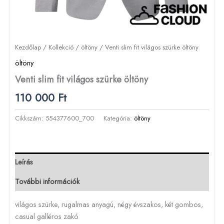
Kezdőlap
/
Kollekció
/
öltöny
/ Venti slim fit világos szürke öltöny
öltöny
Venti slim fit világos szürke öltöny
110 000
Ft
Cikkszám:
554377600_700
Kategória:
öltöny
Leírás
További információk
világos szürke, rugalmas anyagú, négy évszakos, két gombos,
casual galléros zakó