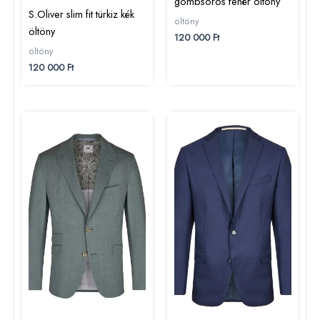
gombsoros fehér öltöny
S.Oliver slim fit türkiz kék
öltöny
öltöny
120 000
Ft
öltöny
120 000
Ft