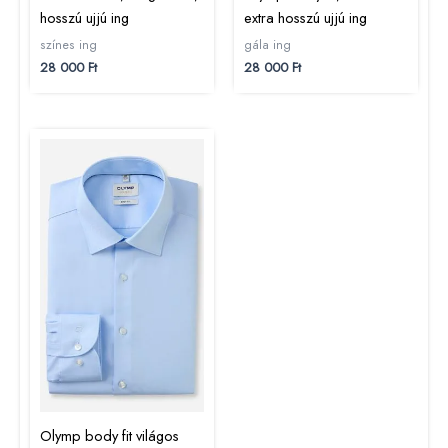
hosszú ujjú ing
extra hosszú ujjú ing
színes ing
gála ing
28 000
Ft
28 000
Ft
Olymp body fit világos