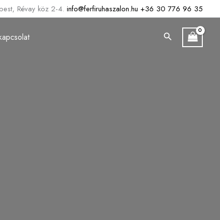
est, Révay köz 2-4.
info@ferfiruhaszalon.hu
+36 30 776 96 35
Search
kapcsolat