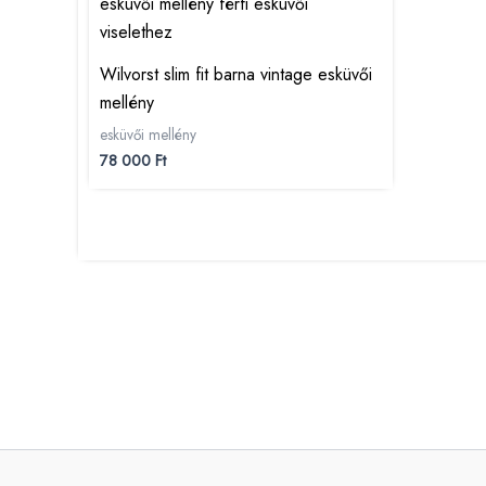
Wilvorst slim fit barna vintage esküvői
mellény
esküvői mellény
78 000
Ft