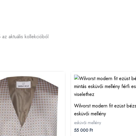
az aktuális kollekcióból
Wilvorst modern fit ezüst béz
esküvői mellény
esküvői mellény
55 000
Ft