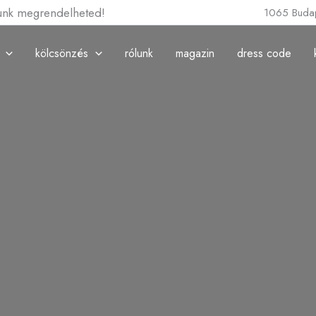
lunk megrendelheted!
1065 Budap
kölcsönzés
rólunk
magazin
dress code