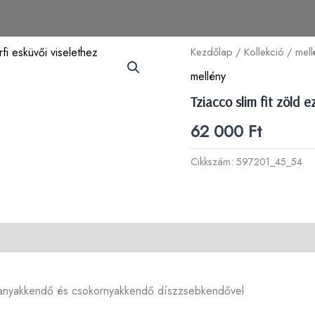
Kezdőlap
/
Kollekció
/
mell
mellény
Tziacco slim fit zöld 
62 000
Ft
Cikkszám:
597201_45_54
ianyakkendő és csokornyakkendő díszzsebkendővel