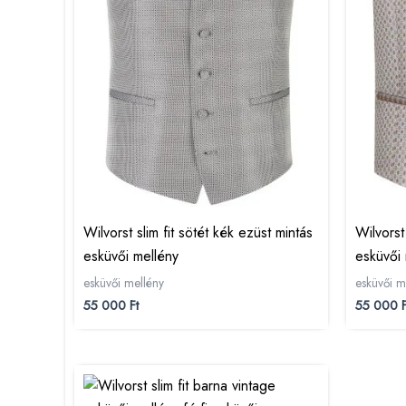
Wilvorst slim fit sötét kék ezüst mintás
Wilvorst
esküvői mellény
esküvői 
esküvői mellény
esküvői m
55 000
Ft
55 000
F