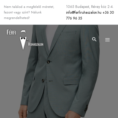
Skip
1065 Budapest, Révay köz 2-4.
Nem találod a megfelelő méretet,
to
info@ferfiruhaszalon.hu
+36 30
fazont vagy színt? Nálunk
content
megrendelheted!
776 96 35
Search