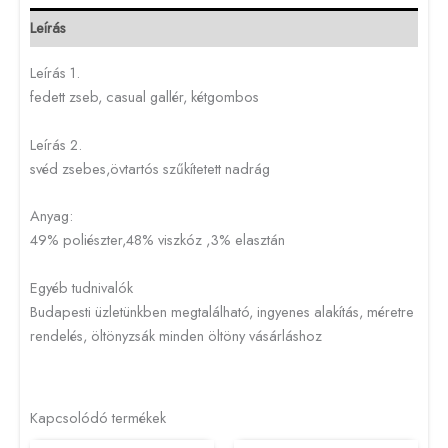
Leírás
Leírás 1.
fedett zseb, casual gallér, kétgombos
Leírás 2.
svéd zsebes,övtartós szűkítetett nadrág
Anyag:
49% poliészter,48% viszkóz ,3% elasztán
Egyéb tudnivalók
Budapesti üzletünkben megtalálható, ingyenes alakítás, méretre
rendelés, öltönyzsák minden öltöny vásárláshoz
Kapcsolódó termékek