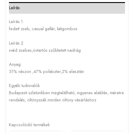
Leírás
Leírás 1.
fedett zseb, casual gallér, kétgombos
Leírás 2.
svéd zsebes,övtartós szűkítetett nadrág
Anyag:
51% vászon ,47% poliészter,2% elasztán
Egyéb tudnivalók
Budapesti üzletünkben megtalálható, ingyenes alakítás, méretre
rendelés, öltönyzsák minden öltöny vásárláshoz
Kapcsolódó termékek