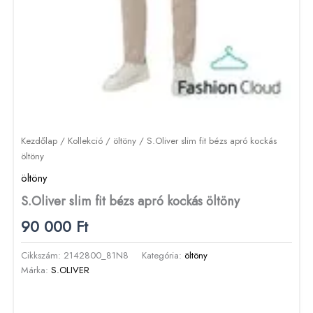
Kezdőlap
/
Kollekció
/
öltöny
/ S.Oliver slim fit bézs apró kockás
öltöny
öltöny
S.Oliver slim fit bézs apró kockás öltöny
90 000
Ft
Cikkszám:
2142800_81N8
Kategória:
öltöny
Márka:
S.OLIVER