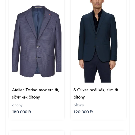
Atelier Torino modern fit,
S.Oliver acél kék, slim fit
sötét kék öltöny
öltöny
öltöny
öltöny
180 000
Ft
120 000
Ft