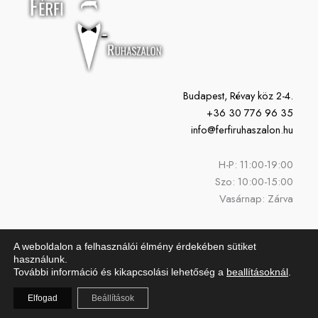
Budapest, Révay köz 2-4.
+36 30 776 96 35
info@ferfiruhaszalon.hu
H-P: 11:00-19:00
Szo: 10:00-15:00
Vasárnap: Zárva
A weboldalon a felhasználói élmény érdekében sütiket
használunk.
További információ és kikapcsolási lehetőség a
beallításoknál
.
Copyright © 2026 Férfi Ruhaszalon | Powered by Férfi Ruhaszalon
Elfogad
Beállítások