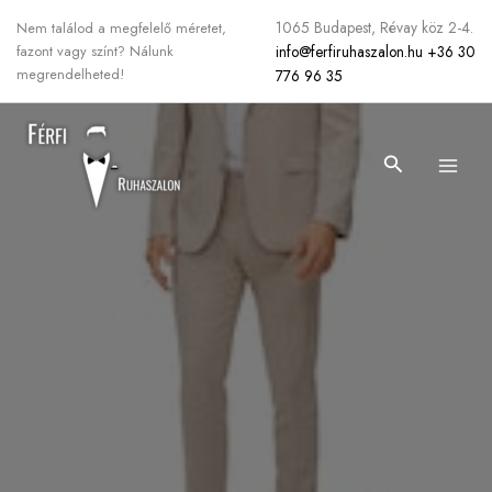
Skip
1065 Budapest, Révay köz 2-4.
Nem találod a megfelelő méretet,
to
info@ferfiruhaszalon.hu
+36 30
fazont vagy színt? Nálunk
content
megrendelheted!
776 96 35
Search