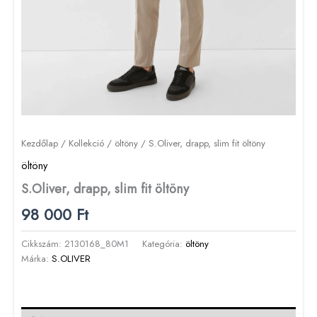
Kezdőlap
/
Kollekció
/
öltöny
/ S.Oliver, drapp, slim fit öltöny
öltöny
S.Oliver, drapp, slim fit öltöny
98 000
Ft
Cikkszám:
2130168_80M1
Kategória:
öltöny
Márka:
S.OLIVER