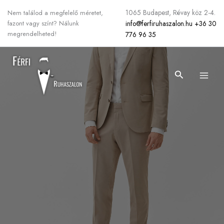
Skip
1065 Budapest, Révay köz 2-4.
Nem találod a megfelelő méretet,
to
info@ferfiruhaszalon.hu
+36 30
fazont vagy színt? Nálunk
content
megrendelheted!
776 96 35
Search