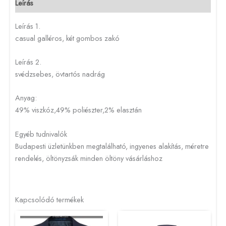
Leírás
Leírás 1.
casual galléros, két gombos zakó
Leírás 2.
svédzsebes, övtartós nadrág
Anyag:
49% viszkóz,49% poliészter,2% elasztán
Egyéb tudnivalók
Budapesti üzletünkben megtalálható, ingyenes alakítás, méretre
rendelés, öltönyzsák minden öltöny vásárláshoz
Kapcsolódó termékek