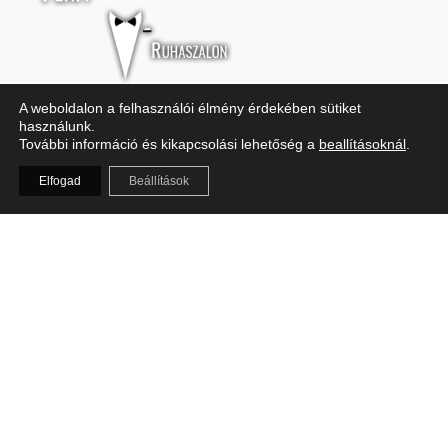
A weboldalon a felhasználói élmény érdekében sütiket
Budapest, Révay köz 2-4.
használunk.
+36 30 776 96 35
További információ és kikapcsolási lehetőség a
beallításoknál
.
info@ferfiruhaszalon.hu
Elfogad
Beállítások
H-P: 11:00-19:00
Szo: 10:00-15:00
Vasárnap: Zárva
Copyright © 2026 Férfi Ruhaszalon | Powered by Férfi Ruhaszalon