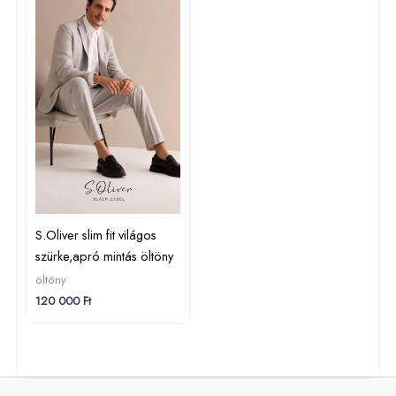
S.Oliver slim fit világos
szürke,apró mintás öltöny
öltöny
120 000
Ft