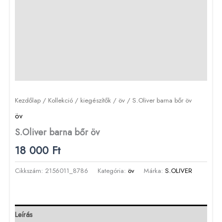
Kezdőlap
/
Kollekció
/
kiegészítők
/
öv
/ S.Oliver barna bőr öv
öv
S.Oliver barna bőr öv
18 000
Ft
Cikkszám:
2156011_8786
Kategória:
öv
Márka:
S.OLIVER
Leírás