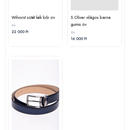
Wilvorst sötét kék bőr öv
S.Oliver világos barna
gumis öv
öv
22 000
Ft
öv
16 000
Ft