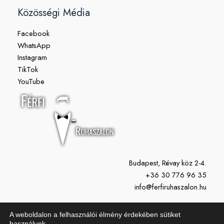
Közösségi Média
Facebook
WhatsApp
Instagram
TikTok
YouTube
Budapest, Révay köz 2-4.
+36 30 776 96 35
info@ferfiruhaszalon.hu
H-P: 11:00-19:00
A weboldalon a felhasználói élmény érdekében sütiket
Szo: 10:00-15:00
használunk.