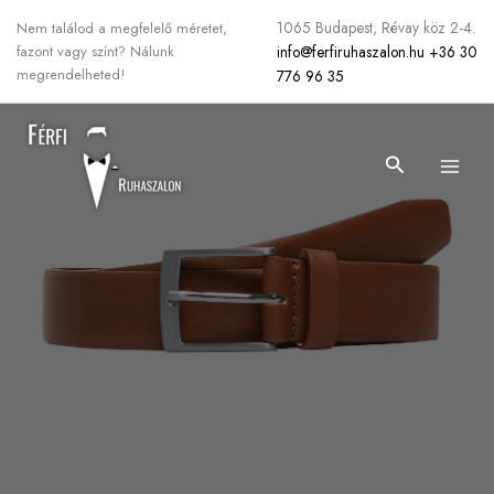
Skip
1065 Budapest, Révay köz 2-4.
Nem találod a megfelelő méretet,
to
info@ferfiruhaszalon.hu
+36 30
fazont vagy színt? Nálunk
content
megrendelheted!
776 96 35
Search