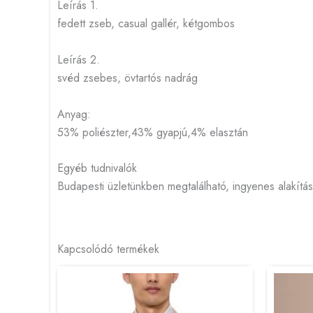
Leírás 1.
fedett zseb, casual gallér, kétgombos
Leírás 2.
svéd zsebes, övtartós nadrág
Anyag:
53% poliészter,43% gyapjú,4% elasztán
Egyéb tudnivalók
Budapesti üzletünkben megtalálható, ingyenes alakítá
Kapcsolódó termékek