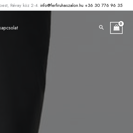
est, Révay köz 2-4.
info@ferfiruhaszalon.hu
+36 30 776 96 35
Search
kapcsolat