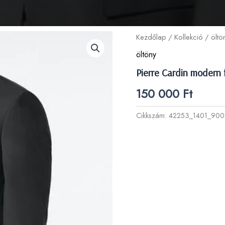
Kezdőlap
/
Kollekció
/
öltö
öltöny
Pierre Cardin modern f
150 000
Ft
Cikkszám:
42253_1401_90