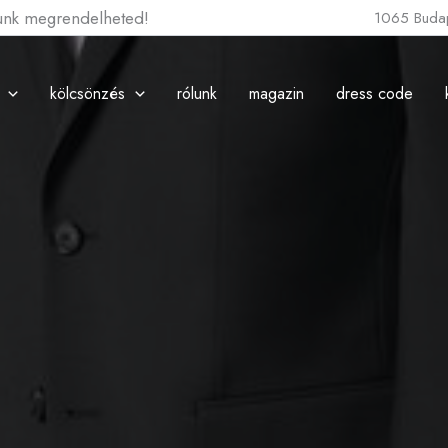
lunk megrendelheted!
1065 Budap
kölcsönzés
rólunk
magazin
dress code