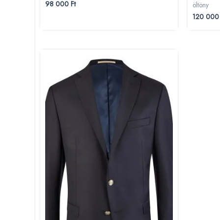
98 000
Ft
öltöny
120 00