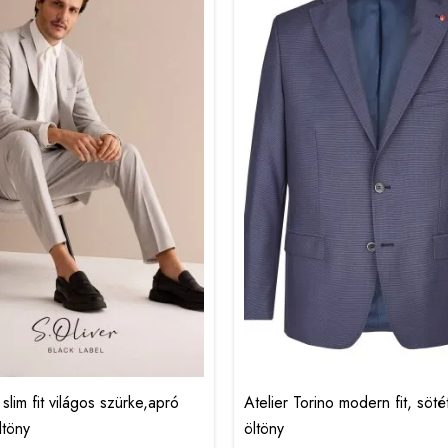
 slim fit világos szürke,apró
Atelier Torino modern fit, söté
ltöny
öltöny