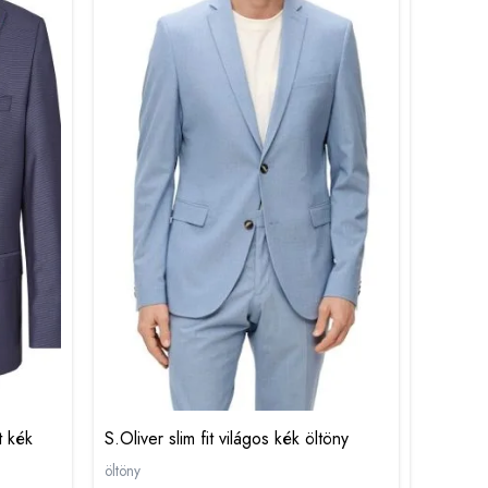
t kék
S.Oliver slim fit világos kék öltöny
öltöny