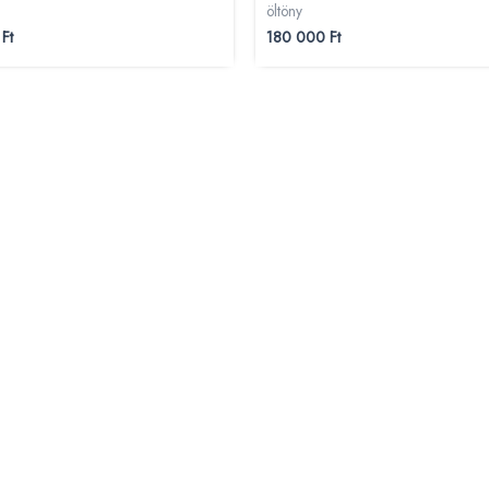
öltöny
0
Ft
180 000
Ft