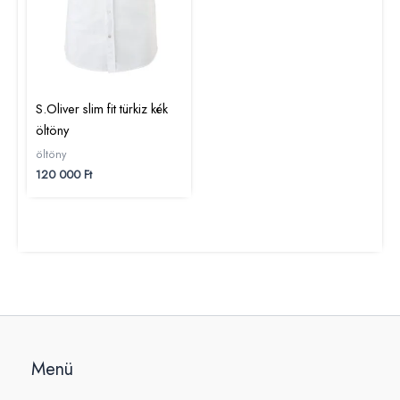
S.Oliver slim fit türkiz kék
öltöny
öltöny
120 000
Ft
Menü