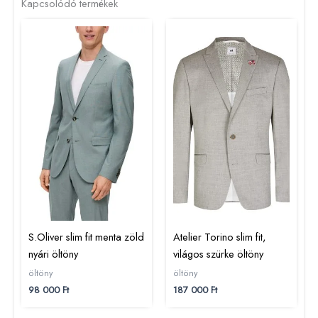
Kapcsolódó termékek
S.Oliver slim fit menta zöld
Atelier Torino slim fit,
nyári öltöny
világos szürke öltöny
öltöny
öltöny
98 000
Ft
187 000
Ft