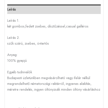
Leírás
Leírás 1.
két gombos,fedett zsebes, dísztűzéssel,casual galléros
Leírás 2.
szűk szárú, zsebes, övtartós
Anyag:
100% gyapjú
Egyéb tudnivalók
Budapesti üzletünkben megvásárolható vagy ifelár nélkül
megrendelhető németországi raktárról, ingyenes alakítás,
méretre rendelés, ingyen öltönyzsák minden öltöny vásárláshoz