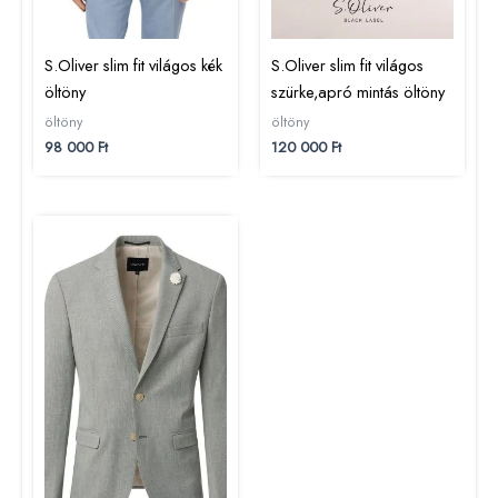
S.Oliver slim fit világos kék
S.Oliver slim fit világos
öltöny
szürke,apró mintás öltöny
öltöny
öltöny
98 000
Ft
120 000
Ft