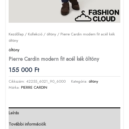
Kezdőlap
/
Kollekció
/
öltöny
/ Pierre Cardin modern fit acél kék
öltöny
öltöny
Pierre Cardin modern fit acél kék öltöny
155 000
Ft
Cikkszám:
42255_6021_90_6000
Kategória:
öltöny
Márka:
PIERRE CARDIN
Leírás
További információk