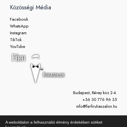
Közösségi Média
Facebook
WhatsApp
Instagram
TikTok
YouTube
Budapest, Révay köz 2-4.
+36 30 776 96 35
info@ferfiruhaszalon.hu
H-P: 11:00-19:00
A weboldalon a felhasználói élmény érdekében sütiket