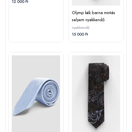
12 000
Ft
Olymp kék barna mintás
selyem nyakkendő
nyakkendő
15 000
Ft