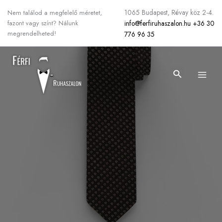
Skip
1065 Budapest, Révay köz 2-4.
Nem találod a megfelelő méretet,
to
info@ferfiruhaszalon.hu
+36 30
fazont vagy színt? Nálunk
content
megrendelheted!
776 96 35
Search