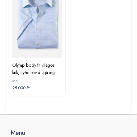
Olymp body fit világos
kék, nyári rövid ujjú ing
ing
25 000
Ft
Menü