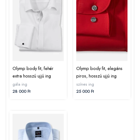
Olymp body fit, fehér
Olymp body fit, elegáns
extra hosszú ujjú ing
piros, hosszú ujjú ing
gála ing
színes ing
28 000
Ft
25 000
Ft