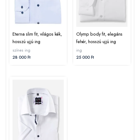
Eterna slim fit, világos kék,
Olymp body fit, elegáns
hosszú ujjú ing
fehér, hosszú ujjú ing
színes ing
ing
28 000
Ft
25 000
Ft