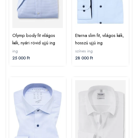
Olymp body fit világos
Eterna slim fit, világos kék,
kék, nyári rövid ujjú ing
hosszú ujjú ing
ing
színes ing
25 000
Ft
28 000
Ft