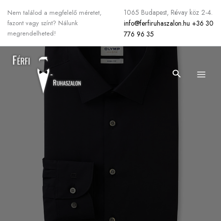
Skip
1065 Budapest, Révay köz 2-4.
Nem találod a megfelelő méretet,
to
info@ferfiruhaszalon.hu
+36 30
fazont vagy színt? Nálunk
content
megrendelheted!
776 96 35
Search