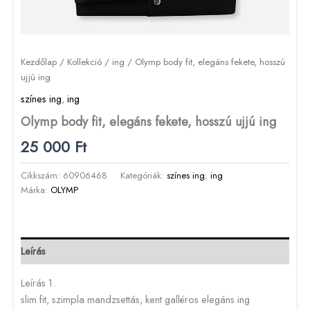
Kezdőlap
/
Kollekció
/
ing
/ Olymp body fit, elegáns fekete, hosszú
ujjú ing
színes ing
,
ing
Olymp body fit, elegáns fekete, hosszú ujjú ing
25 000
Ft
Cikkszám:
60906468
Kategóriák:
színes ing
,
ing
Márka:
OLYMP
Leírás
Leírás 1.
slim fit, szimpla mandzsettás, kent galléros elegáns ing