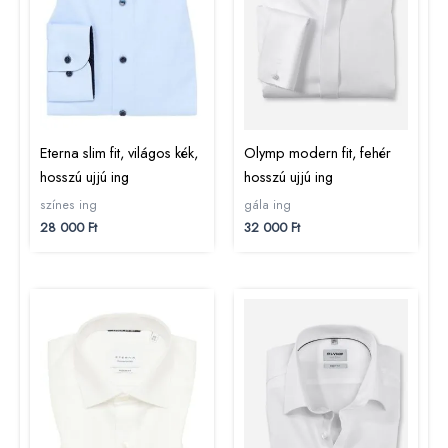
Eterna slim fit, világos kék,
Olymp modern fit, fehér
hosszú ujjú ing
hosszú ujjú ing
színes ing
gála ing
28 000
Ft
32 000
Ft