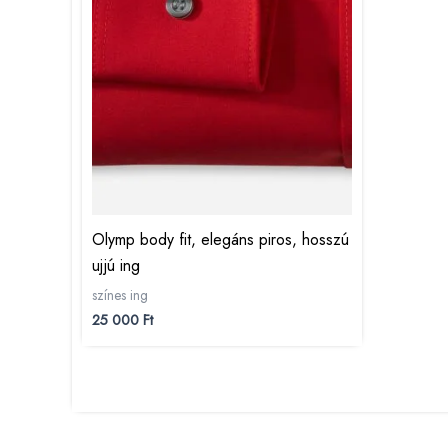
Olymp body fit, elegáns piros, hosszú
ujjú ing
színes ing
25 000
Ft