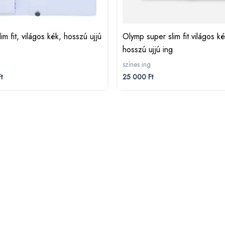
lim fit, világos kék, hosszú ujjú
Olymp super slim fit világos k
hosszú ujjú ing
színes ing
t
25 000
Ft