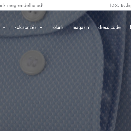
lunk megrendelheted!
1065 Budap
kölcsönzés
rólunk
magazin
dress code