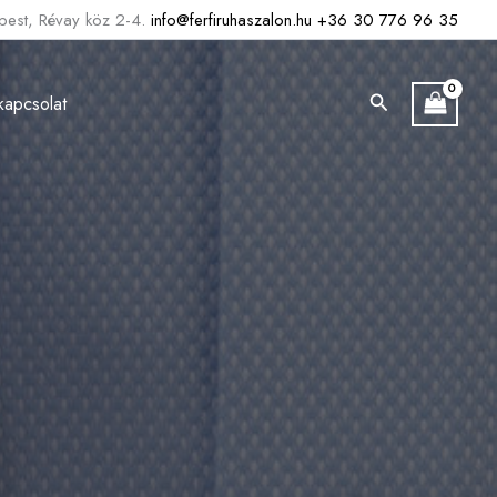
est, Révay köz 2-4.
info@ferfiruhaszalon.hu
+36 30 776 96 35
Search
kapcsolat