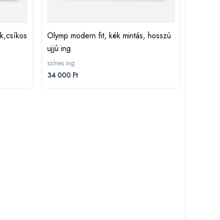
ék,csíkos
Olymp modern fit, kék mintás, hosszú
ujjú ing
színes ing
34 000
Ft