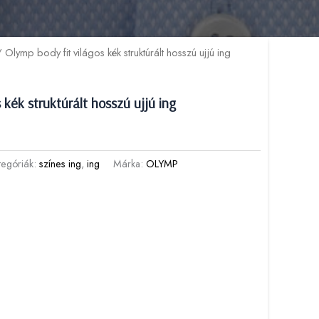
 Olymp body fit világos kék struktúrált hosszú ujjú ing
 kék struktúrált hosszú ujjú ing
tegóriák:
színes ing
,
ing
Márka:
OLYMP