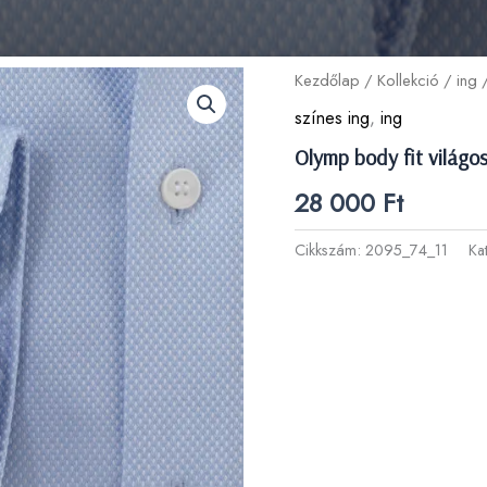
Kezdőlap
/
Kollekció
/
ing
/
színes ing
,
ing
Olymp body fit világos
28 000
Ft
Cikkszám:
2095_74_11
Ka