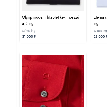
Olymp modern fit,sötét kék, hosszú
Eterna s
ujjú ing
ing
színes ing
színes ing
31 000
Ft
28 000
F