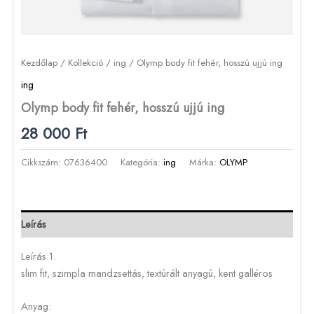
Kezdőlap
/
Kollekció
/
ing
/ Olymp body fit fehér, hosszú ujjú ing
ing
Olymp body fit fehér, hosszú ujjú ing
28 000
Ft
Cikkszám:
07636400
Kategória:
ing
Márka:
OLYMP
Leírás
Leírás 1.
slim fit, szimpla mandzsettás, textúrált anyagú, kent galléros
Anyag: