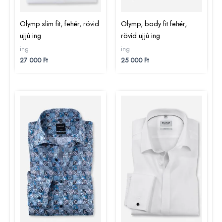
Olymp slim fit, fehér, rövid
Olymp, body fit fehér,
ujjú ing
rövid ujjú ing
ing
ing
27 000
Ft
25 000
Ft