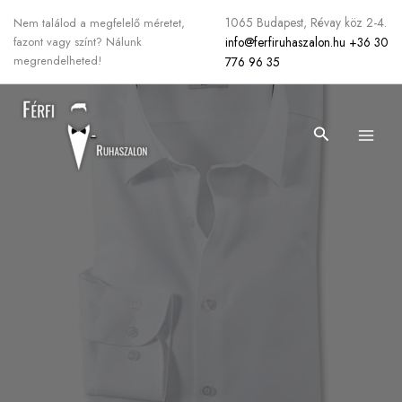
Skip
1065 Budapest, Révay köz 2-4.
Nem találod a megfelelő méretet,
to
info@ferfiruhaszalon.hu
+36 30
fazont vagy színt? Nálunk
content
megrendelheted!
776 96 35
Search