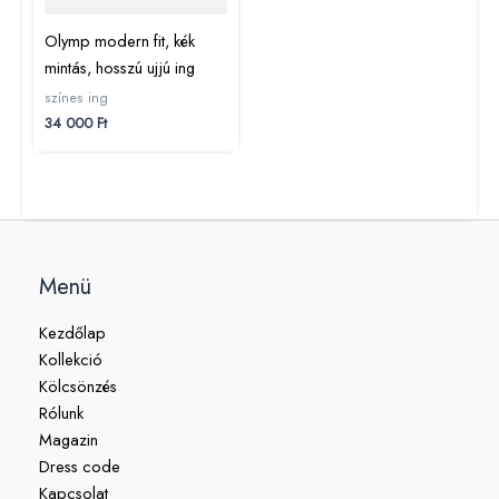
Olymp modern fit, kék
mintás, hosszú ujjú ing
színes ing
34 000
Ft
Menü
Kezdőlap
Kollekció
Kölcsönzés
Rólunk
Magazin
Dress code
Kapcsolat