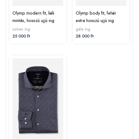
Olymp modern fit, kék
Olymp body fit, fehér
mintás, hosszú ujjú ing
extra hosszú ujjú ing
színes ing
gála ing
25 000
Ft
28 000
Ft