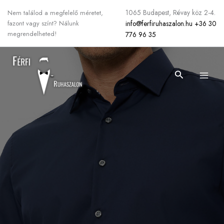
Skip
1065 Budapest, Révay köz 2-4.
Nem találod a megfelelő méretet,
to
info@ferfiruhaszalon.hu
+36 30
fazont vagy színt? Nálunk
content
megrendelheted!
776 96 35
Search