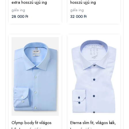
extra hosszú ujjú ing
hosszú ujjú ing
gála ing
gála ing
28 000
Ft
32 000
Ft
Olymp body fit világos
Eterna slim fit, világos kék,