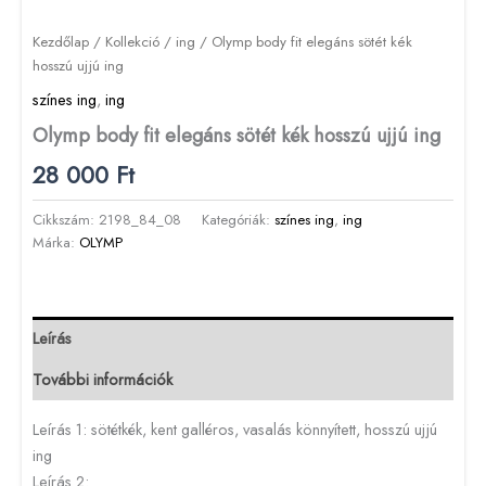
Kezdőlap
/
Kollekció
/
ing
/ Olymp body fit elegáns sötét kék
hosszú ujjú ing
színes ing
,
ing
Olymp body fit elegáns sötét kék hosszú ujjú ing
28 000
Ft
Cikkszám:
2198_84_08
Kategóriák:
színes ing
,
ing
Márka:
OLYMP
Leírás
További információk
Leírás 1: sötétkék, kent galléros, vasalás könnyített, hosszú ujjú
ing
Leírás 2: