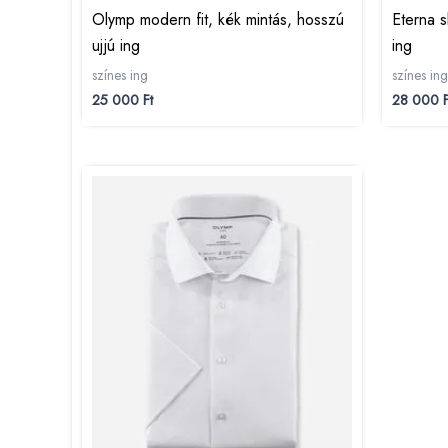
Olymp modern fit, kék mintás, hosszú
Eterna s
ujjú ing
ing
színes ing
színes ing
25 000
Ft
28 000
F