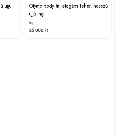
ú ujjú
Olymp body fit, elegáns fehér, hosszú
ujjú ing
ing
25 000
Ft