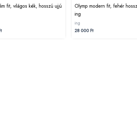
lim fit, világos kék, hosszú ujjú
Olymp modern fit, fehér hossz
ing
ing
t
28 000
Ft