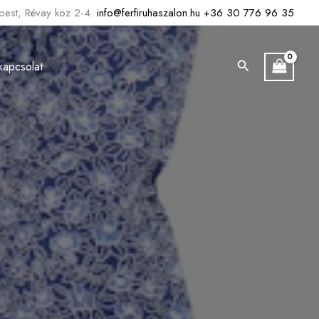
est, Révay köz 2-4.
info@ferfiruhaszalon.hu
+36 30 776 96 35
Search
kapcsolat