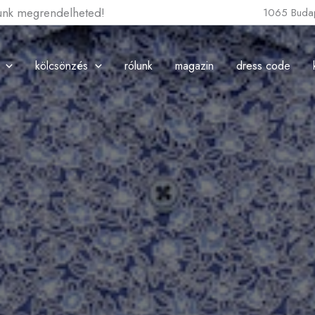
lunk megrendelheted!
1065 Budap
kölcsönzés
rólunk
magazin
dress code